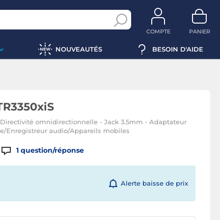
COMPTE
PANIER
NOUVEAUTÉS
BESOIN D'AIDE
TR3350xiS
 Directivité omnidirectionnelle - Jack 3.5mm - Adaptateur
/Enregistreur audio/Appareils mobiles
1
question/réponse
Alerte baisse de prix