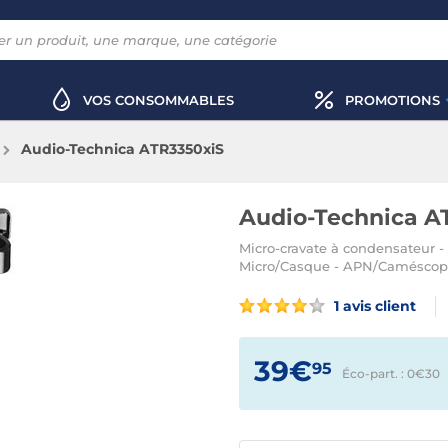
VOS CONSOMMABLES
PROMOTIONS
Audio-Technica ATR3350xiS
Audio-Technica A
Micro-cravate à condensateur -
Micro/Casque - APN/Caméscope
1 avis client
39€
95
Éco-part. : 0€
30