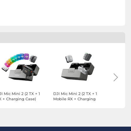
I Mic Mini 2 (2 TX + 1
DJI Mic Mini 2 (2 TX + 1
DJI Mic Min
X + Charging Case)
Mobile RX + Charging
RX)
Case)