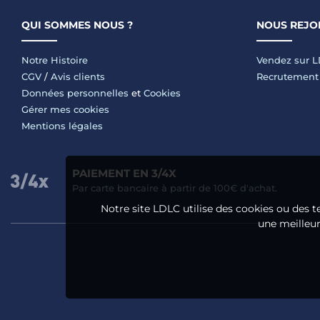
QUI SOMMES NOUS ?
NOUS REJO
Notre Histoire
Vendez sur 
CGV
/
Avis clients
Recrutement
Données personnelles
et
Cookies
Gérer mes cookies
Mentions légales
PAIEMENT EN 3/4X
Par carte bancaire à partir de 100€ d'achat.
Notre site LDLC utilise des cookies ou des t
une meilleure