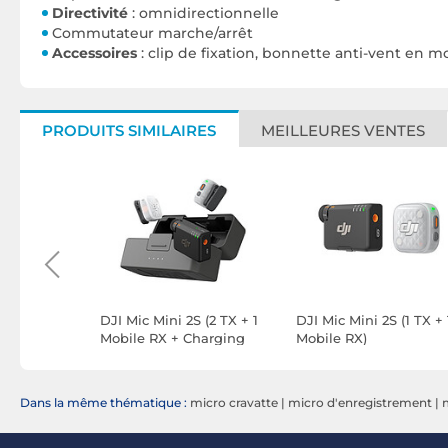
Directivité
: omnidirectionnelle
Commutateur marche/arrêt
Accessoires
: clip de fixation, bonnette anti-vent en 
PRODUITS SIMILAIRES
MEILLEURES VENTES
iver
DJI Mic Mini 2S (2 TX + 1
DJI Mic Mini 2S (1 TX + 
Mobile RX + Charging
Mobile RX)
Case)
Dans la même thématique :
micro cravatte
|
micro d'enregistrement
|