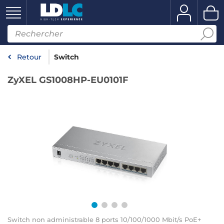
Retour
Switch
ZyXEL GS1008HP-EU0101F
Switch non administrable 8 ports 10/100/1000 Mbit/s PoE+