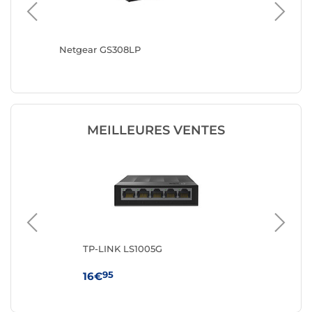
Netgear GS308LP
TRENDn
MEILLEURES VENTES
TP-LINK LS1005G
TP
95
16€
59