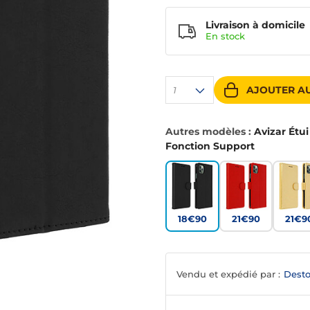
Livraison à domicile
En
stock
AJOUTER AU
1
Autres modèles :
Avizar Étu
Fonction Support
18€90
21€90
21€9
Vendu et expédié par :
Desto