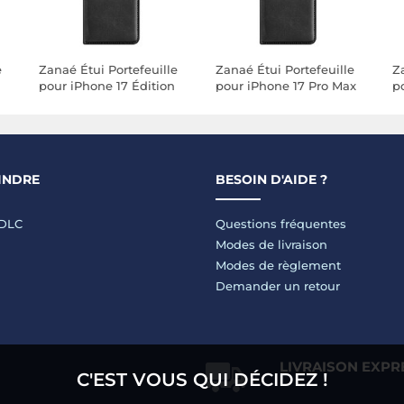
e
Zanaé Étui Portefeuille
Zanaé Étui Portefeuille
Z
pour iPhone 17 Édition
pour iPhone 17 Pro Max
p
Columbia avec Fonction
Édition Columbia avec
É
Support Noir
Fonction Support Noir
F
INDRE
BESOIN D'AIDE ?
LDLC
Questions fréquentes
Modes de livraison
Modes de règlement
Demander un retour
LIVRAISON EXPR
C'EST VOUS QUI DÉCIDEZ !