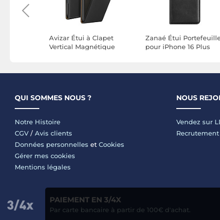
lio pour
Avizar Étui à Clapet
Zanaé Étui Portefeuill
c Porte-
Vertical Magnétique
pour iPhone 16 Plus
ort Vidéo
pour iPhone 16 avec
Édition Columbia avec
Porte-carte Intégré
Fonction Support Noir
QUI SOMMES NOUS ?
NOUS REJO
Notre Histoire
Vendez sur 
CGV
/
Avis clients
Recrutement
Données personnelles
et
Cookies
Gérer mes cookies
Mentions légales
PAIEMENT EN 3/4X
Par carte bancaire à partir de 100€ d'achat.