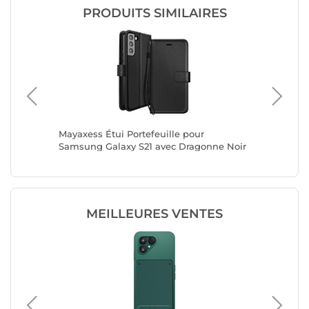
PRODUITS SIMILAIRES
a 10 VII
Mayaxess Étui Portefeuille pour
Mayaxess
Support
Samsung Galaxy S21 avec Dragonne Noir
Samsung
Noir
MEILLEURES VENTES