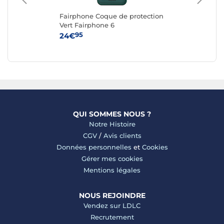
Fairphone Coque de protection
Fa
G
Vert Fairphone 6
Re
6
95
24€
24
QUI SOMMES NOUS ?
Notre Histoire
CGV
/
Avis clients
Données personnelles
et
Cookies
Gérer mes cookies
Mentions légales
NOUS REJOINDRE
Vendez sur LDLC
Recrutement