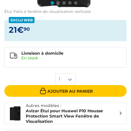
Étui Folio à fenêtre de visualisation verticale
EXCLU WEB
21€
90
Livraison à domicile
En
stock
1
AJOUTER AU PANIER
Autres modèles :
Avizar Étui pour Huawei P10 Housse
Protection Smart View Fenêtre de
Visualisation