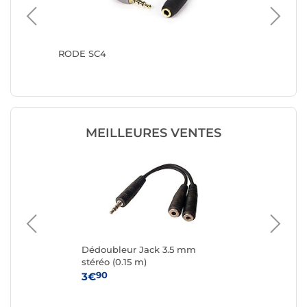
vers
RODE SC4
Nedis C
mâles v
MEILLEURES VENTES
Dédoubleur Jack 3.5 mm
Be
m
stéréo (0.15 m)
3.
re
90
3€
24