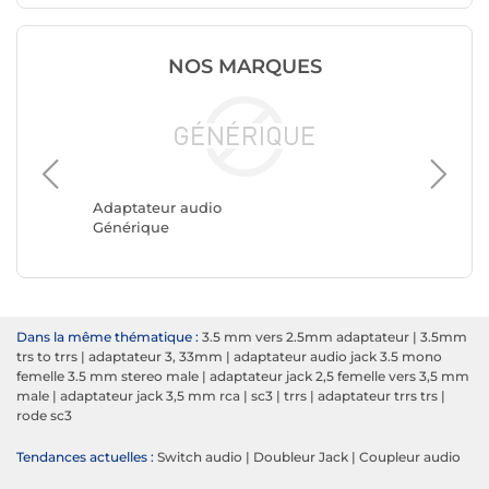
NOS MARQUES
Adaptat
NEDIS
Adaptateur audio
Générique
Dans la même thématique :
3.5 mm vers 2.5mm adaptateur
|
3.5mm
trs to trrs
|
adaptateur 3, 33mm
|
adaptateur audio jack 3.5 mono
femelle 3.5 mm stereo male
|
adaptateur jack 2,5 femelle vers 3,5 mm
male
|
adaptateur jack 3,5 mm rca
|
sc3
|
trrs
|
adaptateur trrs trs
|
rode sc3
Tendances actuelles :
Switch audio
|
Doubleur Jack
|
Coupleur audio