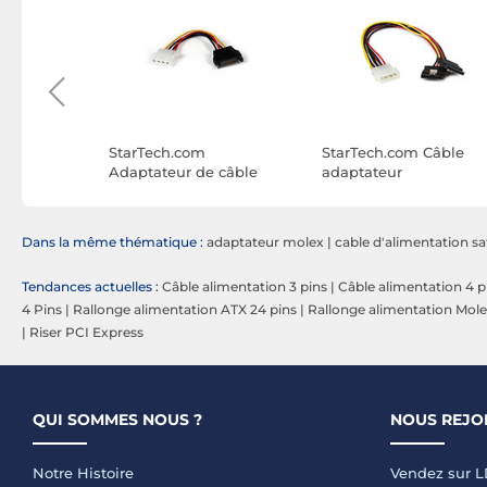
Câble
StarTech.com
StarTech.com Câble
t Mod
Adaptateur de câble
adaptateur
d'alimentation SATA
d'alimentation interne
vers Molex (LP4) - F/M -
LP4 (4 broches) vers 2
15 cm
SATA - M/F - 30 cm
Dans la même thématique :
adaptateur molex
|
cable d'alimentation sa
Tendances actuelles :
Câble alimentation 3 pins
|
Câble alimentation 4 p
4 Pins
|
Rallonge alimentation ATX 24 pins
|
Rallonge alimentation Mol
|
Riser PCI Express
QUI SOMMES NOUS ?
NOUS REJO
Notre Histoire
Vendez sur 