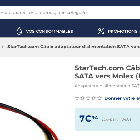
VOS CONSOMMABLES
PROMOTIONS
StarTech.com Câble adaptateur d'alimentation SATA vers 
StarTech.com Câb
SATA vers Molex (
Adaptateur d'alimentation SAT
Donner votre a
7€
94
Éco-part. : 0€
01