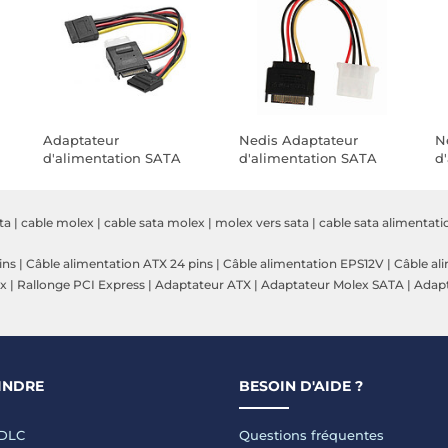
Adaptateur
Nedis Adaptateur
N
d'alimentation SATA
d'alimentation SATA
d
vers 2 connecteurs
vers Molex
v
x
d'alimentation SATA + 1
Molex
ta
|
cable molex
|
cable sata molex
|
molex vers sata
|
cable sata alimentati
ins
|
Câble alimentation ATX 24 pins
|
Câble alimentation EPS12V
|
Câble al
ex
|
Rallonge PCI Express
|
Adaptateur ATX
|
Adaptateur Molex SATA
|
Adapt
INDRE
BESOIN D'AIDE ?
LDLC
Questions fréquentes