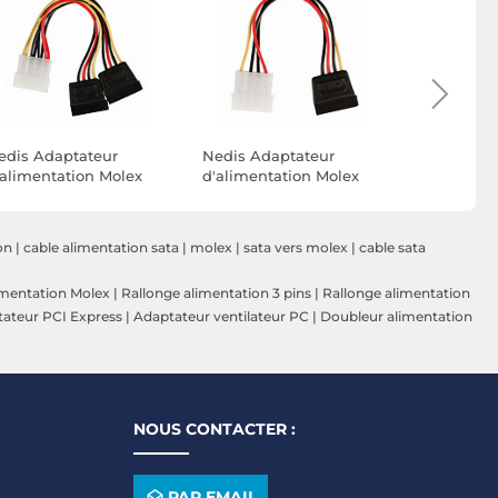
edis Adaptateur
Nedis Adaptateur
StarTech.
'alimentation Molex
d'alimentation Molex
d'Aliment
ers 2x SATA
vers SATA
adaptateu
vers Doub
cm
on
|
cable alimentation sata
|
molex
|
sata vers molex
|
cable sata
imentation Molex
|
Rallonge alimentation 3 pins
|
Rallonge alimentation
ateur PCI Express
|
Adaptateur ventilateur PC
|
Doubleur alimentation
NOUS CONTACTER :
PAR EMAIL