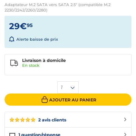
Adaptateur M.2 SATA vers SATA 2.5" (compatible M.2
2230/2242/2260/2280)
29€
95
Alerte baisse de prix
Livraison à domicile
En
stock
1
AJOUTER AU PANIER
2 avis clients
1
question/réponse