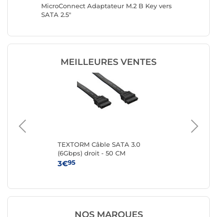
MicroConnect Adaptateur M.2 B Key vers
MicroCo
SATA 2.5"
vers SAT
MEILLEURES VENTES
eur
TEXTORM Câble SATA 3.0
Câ
rs
(6Gbps) droit - 50 CM
15
95
3€
3€
NOS MARQUES