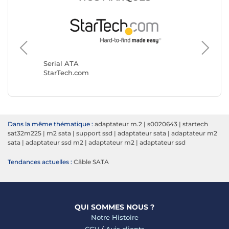
Serial A
Génériq
Serial ATA
StarTech.com
Dans la même thématique :
adaptateur m.2
|
s0020643
|
startech
sat32m225
|
m2 sata
|
support ssd
|
adaptateur sata
|
adaptateur m2
sata
|
adaptateur ssd m2
|
adaptateur m2
|
adaptateur ssd
Tendances actuelles :
Câble SATA
QUI SOMMES NOUS ?
Notre Histoire