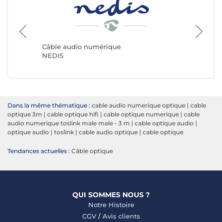
Câble audio numérique
Câble a
NEDIS
Génériq
Dans la même thématique :
cable audio numerique optique
|
cable
optique 3m
|
cable optique hifi
|
cable optique numerique
|
cable
audio numerique toslink male male - 3 m
|
cable optique audio
|
optique audio
|
toslink
|
cable audio optique
|
cable optique
Tendances actuelles :
Câble optique
QUI SOMMES NOUS ?
Notre Histoire
CGV
/
Avis clients