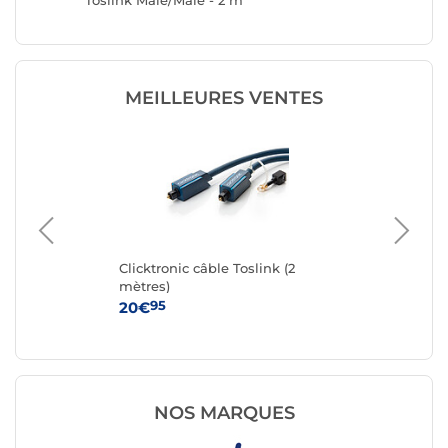
Toslink Mâle/Mâle - 2 m
MEILLEURES VENTES
5 m)
Clicktronic câble Toslink (2
Ne
mètres)
M/
95
20€
9
NOS MARQUES