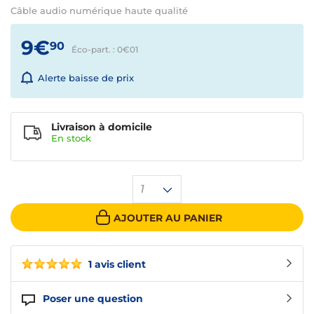
Câble audio numérique haute qualité
9€
90
Éco-part. : 0€
01
Alerte baisse de prix
Livraison à domicile
En
stock
1
AJOUTER AU PANIER
1 avis client
Poser une question