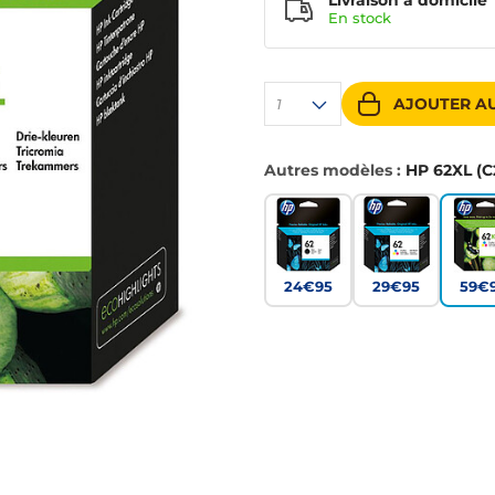
Livraison à domicile
En
stock
AJOUTER AU
1
Autres modèles :
HP 62XL (C
24€95
29€95
59€