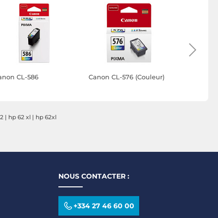
anon CL-586
Canon CL-576 (Couleur)
Canon CL
62
|
hp 62 xl
|
hp 62xl
NOUS CONTACTER :
+334 27 46 60 00