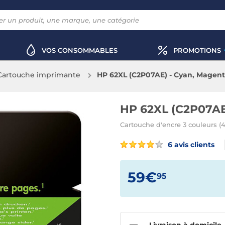
VOS CONSOMMABLES
PROMOTIONS
Cartouche imprimante
HP 62XL (C2P07AE) - Cyan, Magent
HP 62XL (C2P07AE
Cartouche d'encre 3 couleurs (
6 avis clients
59€
95