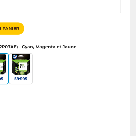
 PANIER
2P07AE) - Cyan, Magenta et Jaune
95
59€95