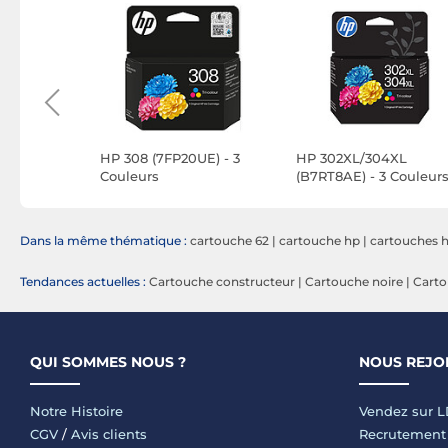
5AE) -
HP 308 (7FP20UE) - 3
HP 302XL/304XL
 et Jaune
Couleurs
(B7RT8AE) - 3 Couleur
Dans la même thématique :
cartouche 62
|
cartouche hp
|
cartouches h
Tendances actuelles :
Cartouche constructeur
|
Cartouche noire
|
Cart
QUI SOMMES NOUS ?
NOUS REJO
Notre Histoire
Vendez sur 
CGV
/
Avis clients
Recrutement