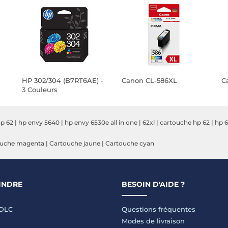
HP 302/304 (B7RT6AE) -
Canon CL-586XL
C
s
3 Couleurs
p 62
|
hp envy 5640
|
hp envy 6530e all in one
|
62xl
|
cartouche hp 62
|
hp 
ouche magenta
|
Cartouche jaune
|
Cartouche cyan
INDRE
BESOIN D'AIDE ?
LDLC
Questions fréquentes
Modes de livraison