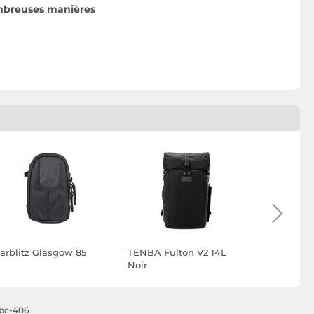
ombreuses manières
tarblitz Glasgow 85
TENBA Fulton V2 14L
TENBA Ful
Noir
Noir
tbc-406