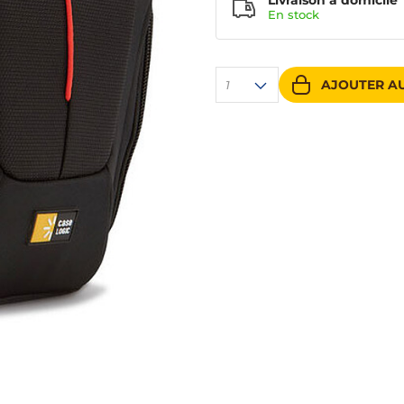
Livraison à domicile
En
stock
AJOUTER AU
1