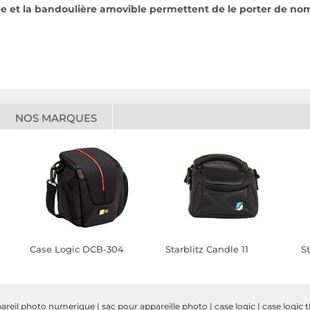
ée et la bandoulière amovible permettent de le porter de n
NOS MARQUES
Case Logic DCB-304
Starblitz Candle 11
S
pareil photo numerique
|
sac pour appareille photo
|
case logic
|
case logic 