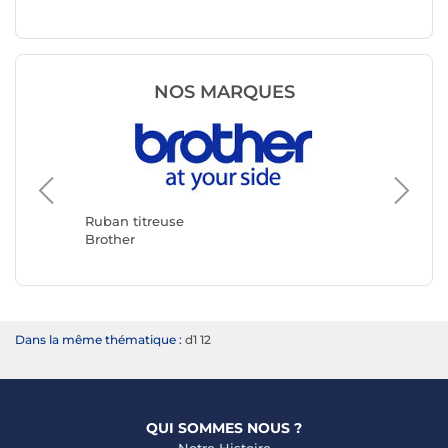
NOS MARQUES
Ruban titreuse
Ruban t
Brother
DYMO
Dans la même thématique :
d1 12
QUI SOMMES NOUS ?