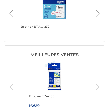
Brother BTAG-232
Brother
MEILLEURES VENTES
oir
Brother TZe-135
Br
95
16€
6