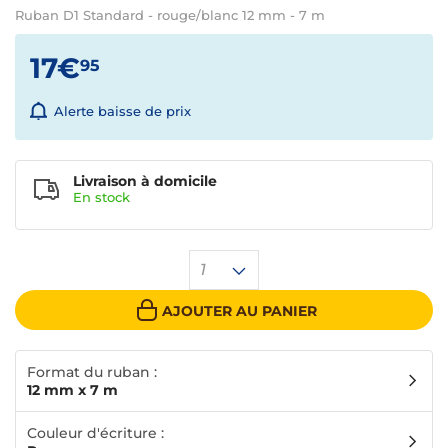
Ruban D1 Standard - rouge/blanc 12 mm - 7 m
17€
95
Alerte baisse de prix
Livraison à domicile
En
stock
1
AJOUTER AU PANIER
Format du ruban :
12 mm x 7 m
Couleur d'écriture :