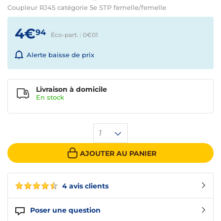
Coupleur RJ45 catégorie 5e STP femelle/femelle
4€
94
Éco-part. : 0€
01
Alerte baisse de prix
Livraison à domicile
En
stock
1
AJOUTER AU PANIER
4 avis clients
Poser une question