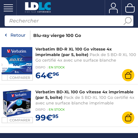
Retour
Blu-ray vierge 100 Go
Verbatim BD-R XL 100 Go vitesse 4x
imprimable (par 5, boite)
Pack de 5 BD-R XL 100
Go certifié 4x avec une surface blanche
imprimable
DISPO
:
EN
STOCK
64€
96
COMPARER
Verbatim BD-XL 100 Go vitesse 4x imprimable
(par 5, boite)
Pack de 5 BD-XL 100 Go certifié 4x
avec une surface blanche imprimable
DISPO
:
EN
STOCK
99€
95
COMPARER