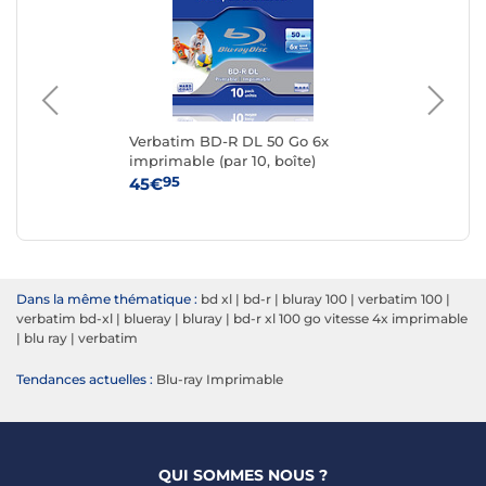
sse
Verbatim BD-R DL 50 Go 6x
Ver
imprimable (par 10, boîte)
6x 
95
45€
44
Dans la même thématique :
bd xl
|
bd-r
|
bluray 100
|
verbatim 100
|
verbatim bd-xl
|
blueray
|
bluray
|
bd-r xl 100 go vitesse 4x imprimable
|
blu ray
|
verbatim
Tendances actuelles :
Blu-ray Imprimable
QUI SOMMES NOUS ?