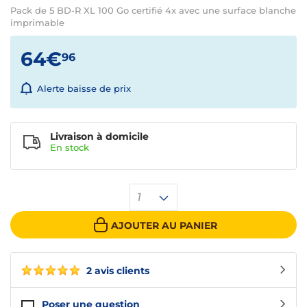
Pack de 5 BD-R XL 100 Go certifié 4x avec une surface blanche
imprimable
64€
96
Alerte baisse de prix
Livraison à domicile
En
stock
1
AJOUTER AU PANIER
2 avis clients
Poser une question