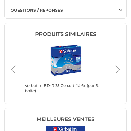
QUESTIONS / RÉPONSES
PRODUITS SIMILAIRES
spindle)
Verbatim BD-R 25 Go certifié 6x (par 5,
Verbati
boite)
imprimab
MEILLEURES VENTES