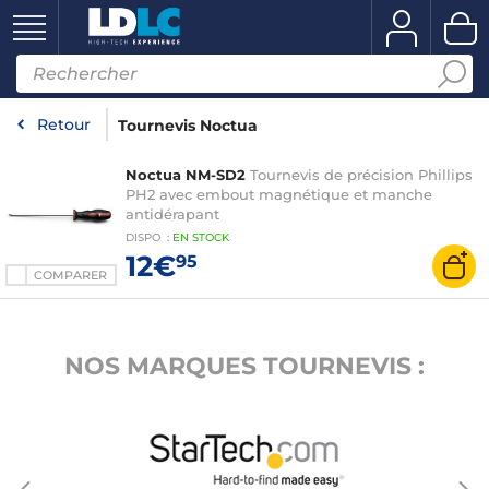
Retour
Tournevis Noctua
Noctua NM-SD2
Tournevis de précision Phillips
PH2 avec embout magnétique et manche
antidérapant
DISPO
:
EN
STOCK
12€
95
COMPARER
NOS MARQUES TOURNEVIS :