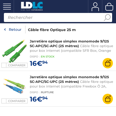
Retour
Câble fibre Optique 25 m
Jarretière optique simplex monomode 9/125
SC-APC/SC-APC (25 mètres)
Câble fibre optique
pour box internet (compatible SFR Box, Orange
Livebox et Bouygues Bbox)
DISPO
:
EN
STOCK
16€
94
COMPARER
Jarretière optique simplex monomode 9/125
SC-APC/SC-UPC (25 mètres)
Câble fibre optique
pour box internet (compatible Freebox Ô 2A,
Freebox Revolution, Freebox Mini 4K, K-Net et
DISPO
:
RUPTURE
Wibox)
16€
94
COMPARER