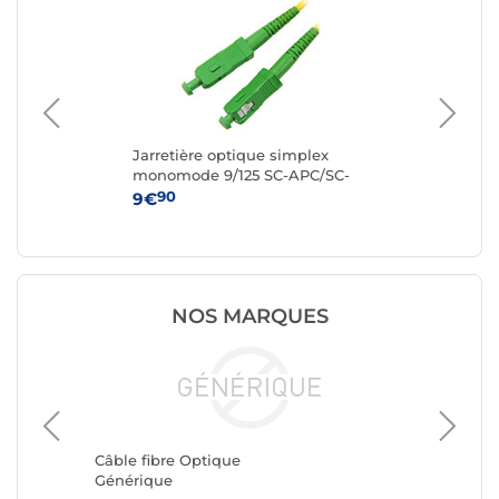
Jarretière optique simplex
Jar
-
monomode 9/125 SC-APC/SC-
mo
APC (15 mètres)
APC
90
9€
9
NOS MARQUES
Câble fi
StarTec
Câble fibre Optique
Générique