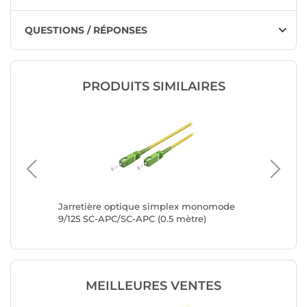
QUESTIONS / RÉPONSES
PRODUITS SIMILAIRES
omode
Jarretière optique simplex monomode
Jarreti
9/125 SC-APC/SC-APC (0.5 mètre)
9/125 S
MEILLEURES VENTES