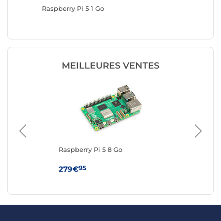
Raspberry Pi 5 1 Go
Raspberr
MEILLEURES VENTES
Raspberry Pi 5 8 Go
Ras
95
279€
6