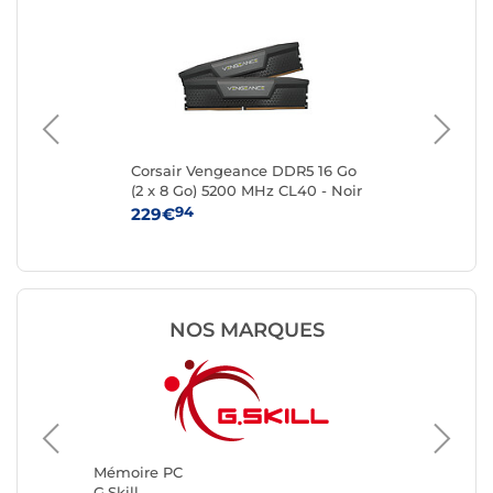
R5
Corsair Vengeance DDR5 16 Go
Kin
(2 x 8 Go) 5200 MHz CL40 - Noir
8 
94
229€
25
NOS MARQUES
Mémoire PC
Mémoir
G.Skill
Kingsto