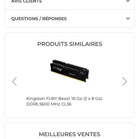
AVIS CLIENTS
QUESTIONS / RÉPONSES
PRODUITS SIMILAIRES
 x 16
Kingston FURY Beast 16 Go (2 x 8 Go)
Kingston
DDR5 5600 MHz CL36
DDR5 5
MEILLEURES VENTES