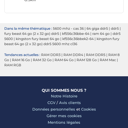
Dans la même thématique :
5600 mhz - cas 36
|
64 giga ddr5
|
ddr5
|
fury beast 64 go (2 x 32 go) ddr5
|
kf556c36bbe-64
|
ram 64 go
|
ddr5
5600
|
kingston fury beast 64 go
|
kf556c36bbek2-64
|
kingston fury
beast 64 go (2 x 32 go) ddr5 5600 mhz cl36
Tendances actuelles :
RAM DDR3
|
RAM DDR4
|
RAM DDR5
|
RAM 8
Go
|
RAM 16 Go
|
RAM 32 Go
|
RAM 64 Go
|
RAM 128 Go
|
RAM Mac
|
RAM RGB
QUI SOMMES NOUS ?
Notre Histoire
CGV
/
Avis clients
Données personnelles
et
Cookies
Gérer mes cookies
Mentions légales