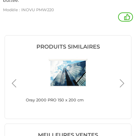
buttée.
Modèle : INOVU PMW220
3
PRODUITS SIMILAIRES
Oray 2000 PRO 150 x 200 cm
Oray Su
MEILLEURES VENTES