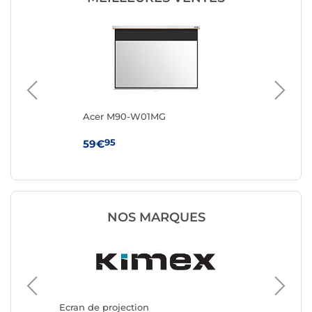
m
Acer M90-W01MG
Ac
95
59€
77
NOS MARQUES
Ecran de
Oray
Ecran de projection