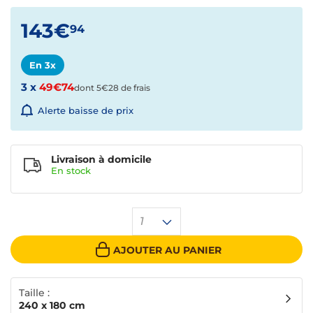
143€
94
En 3x
3 x
49€74
dont 5€28 de frais
Alerte baisse de prix
Livraison à domicile
En
stock
1
AJOUTER AU PANIER
Taille :
240 x 180 cm