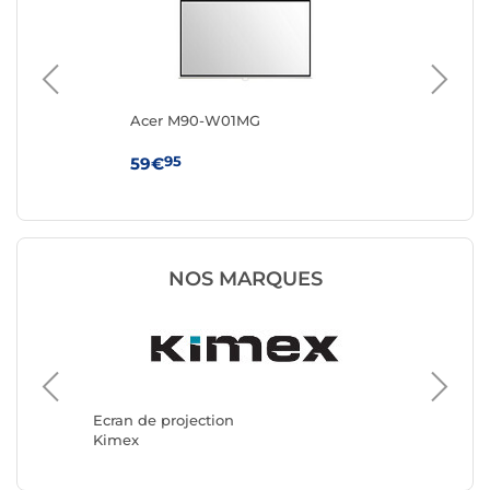
Acer M90-W01MG
Ac
95
59€
77
NOS MARQUES
Ecran de
Oray
Ecran de projection
Kimex