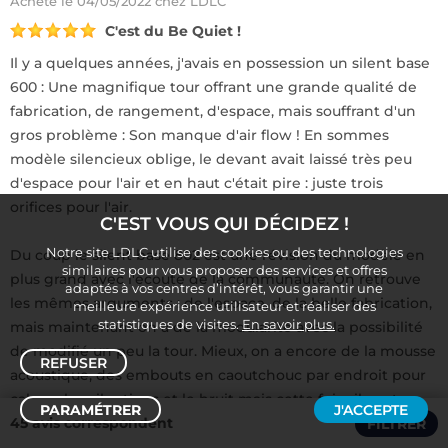
Acheté
le 04/05/2022 chez LDLC
C'est du Be Quiet !
Il y a quelques années, j'avais en possession un silent base
600 : Une magnifique tour offrant une grande qualité de
fabrication, de rangement, d'espace, mais souffrant d'un
gros problème : Son manque d'air flow ! En sommes
modèle silencieux oblige, le devant avait laissé très peu
d'espace pour l'air et en haut c'était pire : juste trois
orifices pour l'air.
C'EST VOUS QUI DÉCIDEZ !
Notre site LDLC utilise des cookies ou des technologies
Du coup le silent base 802 est une révision du modèle en
similaires pour vous proposer des services et offres
plus grand avec l'écoute de la communauté. On retrouve
adaptés à vos centres d’intérêt, vous garantir une
les mêmes arguments : de l'espace, de la belle fabrication,
meilleure expérience utilisateur et réaliser des
statistiques de visites.
En savoir plus.
mais maintenant on a de la modularité avec la possibilité
de modifié un peu la tour. Mieux, on a encore de la mousse
REFUSER
acoustique, des embouts en caoutchouc par endroit pour
calmer les vibrations et le bruit mais cette fois : ils ont
PARAMÉTRER
J'ACCEPTE
45 avis correspondent
donné la possibilité d'échanger le haut et la façade pour
FILTRER
Trier /
Filtrer
quelque chose de plus air flow ! Sans compter qu'avec une