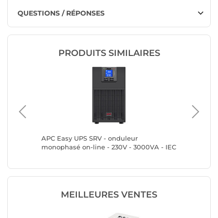
QUESTIONS / RÉPONSES
PRODUITS SIMILAIRES
APC Easy UPS SRV - onduleur
APC Eas
monophasé on-line - 230V - 3000VA - IEC
monopha
- Tour
- Rack
MEILLEURES VENTES