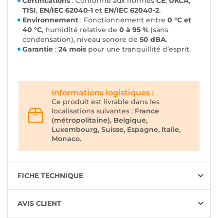
Certifications
: Conforme aux normes
CE
,
UKCA
,
TISI
,
EN/IEC 62040-1
et
EN/IEC 62040-2
.
Environnement
: Fonctionnement entre
0 °C et
40 °C
, humidité relative de
0 à 95 %
(sans
condensation), niveau sonore de
50 dBA
.
Garantie
:
24 mois
pour une tranquillité d’esprit.
Informations logistiques :
Ce produit est livrable dans les
localisations suivantes :
France
(métropolitaine), Belgique,
Luxembourg, Suisse, Espagne, Italie,
Monaco.
FICHE TECHNIQUE
AVIS CLIENT