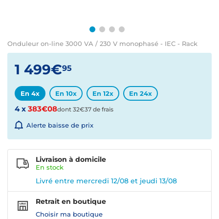
Onduleur on-line 3000 VA / 230 V monophasé - IEC - Rack
1 499€
95
En 4x
En 10x
En 12x
En 24x
4 x
383€08
dont 32€37 de frais
Alerte baisse de prix
Livraison à domicile
En
stock
Livré entre mercredi 12/08 et jeudi 13/08
Retrait en boutique
Choisir ma boutique