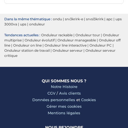
Dans la même thématique :
ondu
|
srv3krirk-e
|
srvsl3krirk
|
apc
|
ups
3000va
|
ups
|
onduleur
Tendances actuelles :
Onduleur rackable
|
Onduleur tour
|
Onduleur
multiprise
|
Onduleur évolutif
|
Onduleur manageable
|
Onduleur off
line
|
Onduleur on line
|
Onduleur line interactive
|
Onduleur PC
|
Onduleur station de travail
|
Onduleur serveur
|
Onduleur serveur
critique
QUI SOMMES NOUS ?
Notre Histoire
CGV
/
Avis clients
Données personnelles
et
Cookies
Gérer mes cookies
Mentions légales
NOUS REJOINDRE