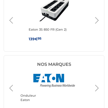
Eaton 3S 850 FR (Gen 2)
Eat
95
139€
11
NOS MARQUES
Onduleur
Ondule
Eaton
APC