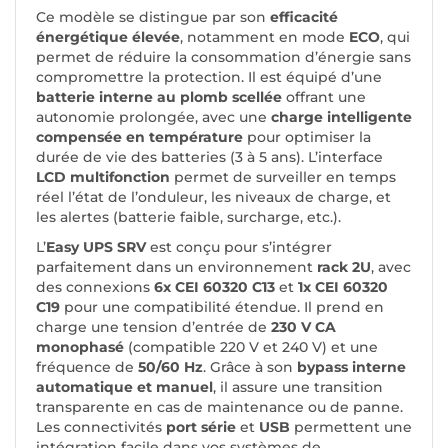
Ce modèle se distingue par son
efficacité
énergétique élevée
, notamment en mode
ECO
, qui
permet de réduire la consommation d’énergie sans
compromettre la protection. Il est équipé d’une
batterie interne au plomb scellée
offrant une
autonomie prolongée, avec une
charge intelligente
compensée en température
pour optimiser la
durée de vie des batteries (3 à 5 ans). L’interface
LCD multifonction
permet de surveiller en temps
réel l’état de l’onduleur, les niveaux de charge, et
les alertes (batterie faible, surcharge, etc.).
L’
Easy UPS SRV
est conçu pour s’intégrer
parfaitement dans un environnement
rack 2U
, avec
des connexions
6x CEI 60320 C13
et
1x CEI 60320
C19
pour une compatibilité étendue. Il prend en
charge une tension d’entrée de
230 V CA
monophasé
(compatible 220 V et 240 V) et une
fréquence de
50/60 Hz
. Grâce à son
bypass interne
automatique et manuel
, il assure une transition
transparente en cas de maintenance ou de panne.
Les connectivités
port série
et
USB
permettent une
intégration facile dans vos systèmes de