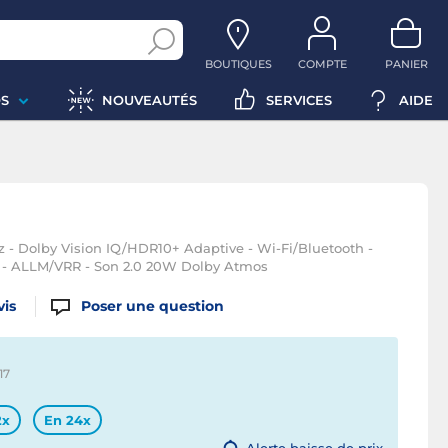
BOUTIQUES
COMPTE
PANIER
S
NOUVEAUTÉS
SERVICES
AIDE
z - Dolby Vision IQ/HDR10+ Adaptive - Wi-Fi/Bluetooth -
.1 - ALLM/VRR - Son 2.0 20W Dolby Atmos
vis
Poser une question
17
2x
En 24x