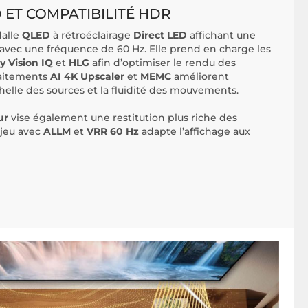
 ET COMPATIBILITÉ HDR
dalle
QLED
à rétroéclairage
Direct LED
affichant une
 avec une fréquence de 60 Hz. Elle prend en charge les
y Vision IQ
et
HLG
afin d’optimiser le rendu des
raitements
AI 4K Upscaler
et
MEMC
améliorent
helle des sources et la fluidité des mouvements.
ur
vise également une restitution plus riche des
 jeu avec
ALLM
et
VRR 60 Hz
adapte l’affichage aux