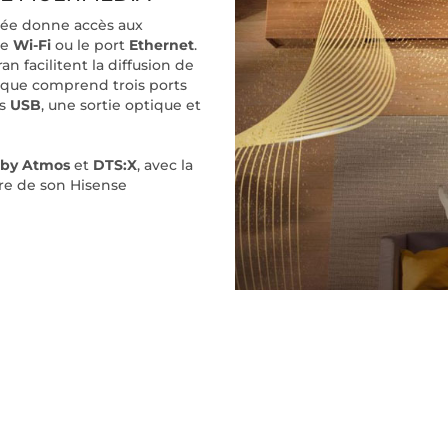
tée donne accès aux
le
Wi-Fi
ou le port
Ethernet
.
an facilitent la diffusion de
ique comprend trois ports
ts
USB
, une sortie optique et
lby Atmos
et
DTS:X
, avec la
rre de son Hisense