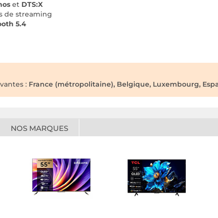
mos
et
DTS:X
es de streaming
ooth 5.4
ivantes :
France (métropolitaine), Belgique, Luxembourg, Espag
NOS MARQUES