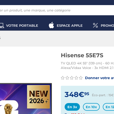
VOTRE PORTABLE
ESPACE APPLE
PROMO
S
Hisense 55E7S
TV QLED 4K 55" (139 cm) - 60 H
Alexa/Vidaa Voice - 3x HDMI 2
Donner votre a
348€
95
Éco-part. : 15€
En 3x
En 10x
En 1