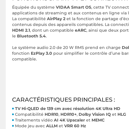
Équipée du système
VIDAA Smart OS
, cette TV connec
applications de streaming et aux contenus en ligne via 
La compatibilité
AirPlay 2
et la fonction de partage d’écr
contenus depuis des appareils compatibles. La connect
HDMI 2.1
, dont un compatible
eARC
, ainsi que deux por
le
Bluetooth 5.4
.
Le système audio 2.0 de 20 W RMS prend en charge
Do
fonction
EzPlay 3.0
pour simplifier le contrôle d’une ba
compatible.
CARACTÉRISTIQUES PRINCIPALES :
TV Hi-QLED de 139 cm avec résolution 4K Ultra HD
Compatibilité
HDR10
,
HDR10+
,
Dolby Vision IQ
et
HLG
Traitements vidéo
AI 4K Upscaler
et
MEMC
Mode jeu avec
ALLM
et
VRR 60 Hz