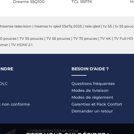
Dreame 55Q100
TCL 55P7K
H
hisense television
|
hisense tv qled 55e7q 2025
|
tele qled
|
tv 55
|
tv 55 pouc
50 pouces
|
TV 55 pouces
|
TV 65 pouces
|
TV 75 pouces
|
TV 4K
|
TV Full HD
amer
|
TV HDMI 2.1
INDRE
BESOIN D'AIDE ?
LDLC
Questions fréquentes
Modes de livraison
Modes de règlement
 : non conforme
Garanties
et
Pack Confort
Demander un retour
LIVRAISON DOM-TOM