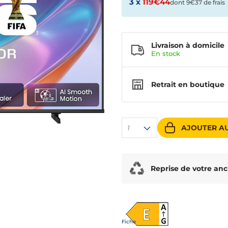
3 x
119€44
dont 9€37 de frais
Livraison à domicile
En
stock
Retrait en boutique
AJOUTER AU
1
Reprise de votre anc
Fiche