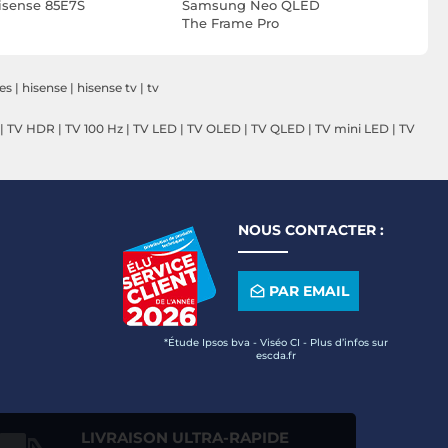
isense 85E7S
Samsung Neo QLED
Samsung 
The Frame Pro
Frame TQ
TQ55LS03HW
es
|
hisense
|
hisense tv
|
tv
|
TV HDR
|
TV 100 Hz
|
TV LED
|
TV OLED
|
TV QLED
|
TV mini LED
|
TV
NOUS CONTACTER :
PAR EMAIL
*Étude Ipsos bva - Viséo CI - Plus d’infos sur
escda.fr
LIVRAISON ULTRA-RAPIDE