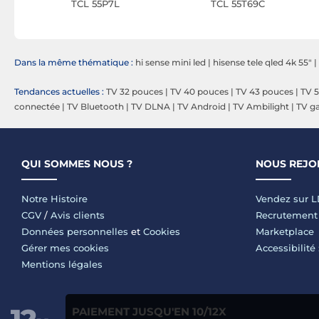
TCL 55P7L
TCL 55T69C
Dans la même thématique :
hi sense mini led
|
hisense tele qled 4k 55"
|
Tendances actuelles :
TV 32 pouces
|
TV 40 pouces
|
TV 43 pouces
|
TV 
connectée
|
TV Bluetooth
|
TV DLNA
|
TV Android
|
TV Ambilight
|
TV g
QUI SOMMES NOUS ?
NOUS REJO
Notre Histoire
Vendez sur 
CGV
/
Avis clients
Recrutement
Données personnelles
et
Cookies
Marketplace
Gérer mes cookies
Accessibilité
Mentions légales
PAIEMENT JUSQU'EN 10/12X