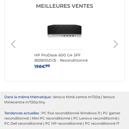
MEILLEURES VENTES
HP ProDesk 600 G4 SFF
HP
é
(8256SSDi3) - Reconditionné
(16
99
198€
39
Dans la même thématique :
lenovo think centre m720q
|
lenovo
thinkcentre m720q tiny
Tendances actuelles :
PC fixe reconditionné Windows 11
|
PC gamer
reconditionné
|
Mini PC reconditionné
|
PC Lenovo reconditionné
|
PC Dell reconditionné
|
PC HP reconditionné
|
PC reconditionné i7