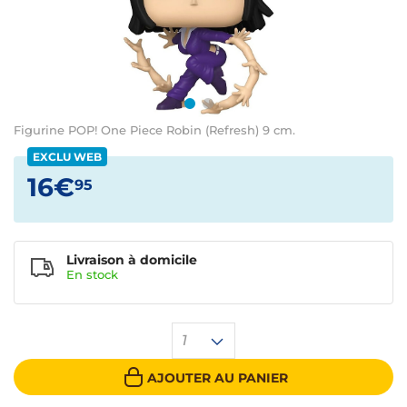
Figurine POP! One Piece Robin (Refresh) 9 cm.
EXCLU WEB
16€
95
Livraison à domicile
En
stock
1
AJOUTER AU PANIER