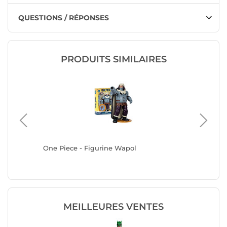
QUESTIONS / RÉPONSES
PRODUITS SIMILAIRES
 9 cm
One Piece - Figurine Wapol
One Piec
Jolly Ro
MEILLEURES VENTES