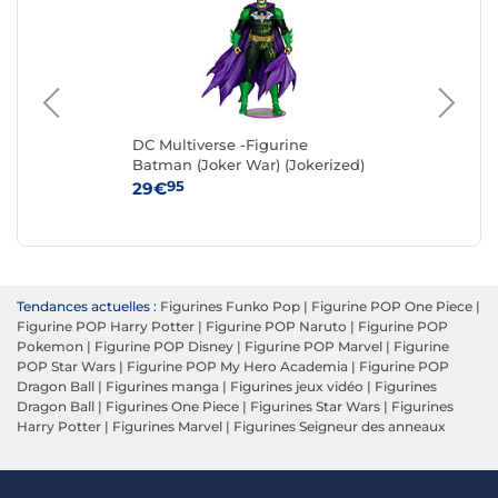
OP!
DC Multiverse -Figurine
X-
Batman (Joker War) (Jokerized)
Rép
(Gold Label) 18 cm
Cy
95
29€
11
Tendances actuelles :
Figurines Funko Pop
|
Figurine POP One Piece
|
Figurine POP Harry Potter
|
Figurine POP Naruto
|
Figurine POP
Pokemon
|
Figurine POP Disney
|
Figurine POP Marvel
|
Figurine
POP Star Wars
|
Figurine POP My Hero Academia
|
Figurine POP
Dragon Ball
|
Figurines manga
|
Figurines jeux vidéo
|
Figurines
Dragon Ball
|
Figurines One Piece
|
Figurines Star Wars
|
Figurines
Harry Potter
|
Figurines Marvel
|
Figurines Seigneur des anneaux