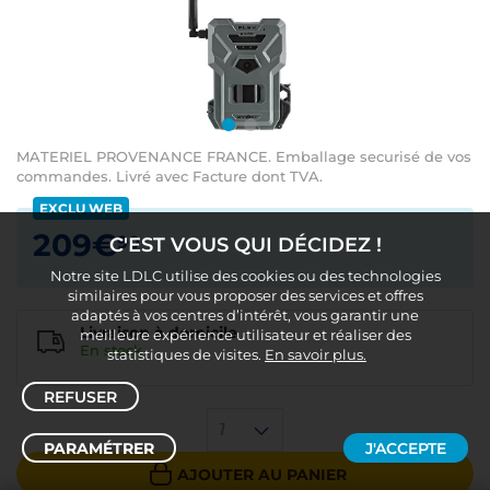
MATERIEL PROVENANCE FRANCE. Emballage securisé de vos
commandes. Livré avec Facture dont TVA.
EXCLU WEB
209€
90
C'EST VOUS QUI DÉCIDEZ !
Notre site LDLC utilise des cookies ou des technologies
similaires pour vous proposer des services et offres
adaptés à vos centres d’intérêt, vous garantir une
Livraison à domicile
meilleure expérience utilisateur et réaliser des
En
stock
statistiques de visites.
En savoir plus.
REFUSER
1
PARAMÉTRER
J'ACCEPTE
AJOUTER AU PANIER