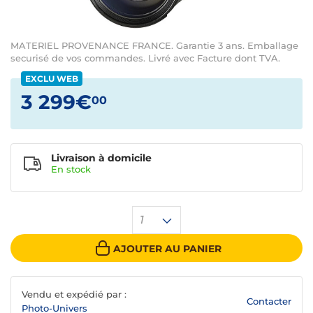
MATERIEL PROVENANCE FRANCE. Garantie 3 ans. Emballage
securisé de vos commandes. Livré avec Facture dont TVA.
EXCLU WEB
3 299€
00
Livraison à domicile
En
stock
1
AJOUTER AU PANIER
Vendu et expédié par :
Contacter
Photo-Univers