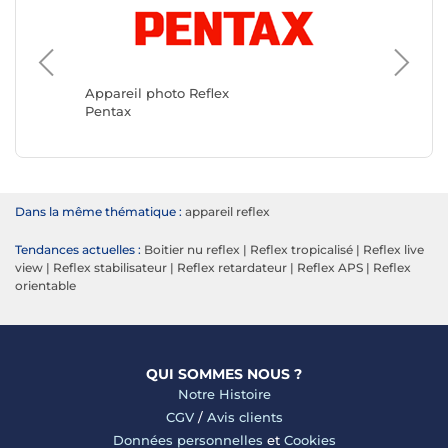
Appareil
Canon
Appareil photo Reflex
Pentax
Dans la même thématique :
appareil reflex
Tendances actuelles :
Boitier nu reflex
|
Reflex tropicalisé
|
Reflex live
view
|
Reflex stabilisateur
|
Reflex retardateur
|
Reflex APS
|
Reflex
orientable
QUI SOMMES NOUS ?
Notre Histoire
CGV
/
Avis clients
Données personnelles
et
Cookies