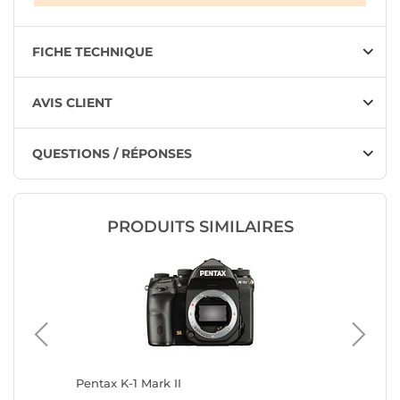
FICHE TECHNIQUE
AVIS CLIENT
QUESTIONS / RÉPONSES
PRODUITS SIMILAIRES
 IS II
Pentax K-1 Mark II
Pentax K
5.6 ED 