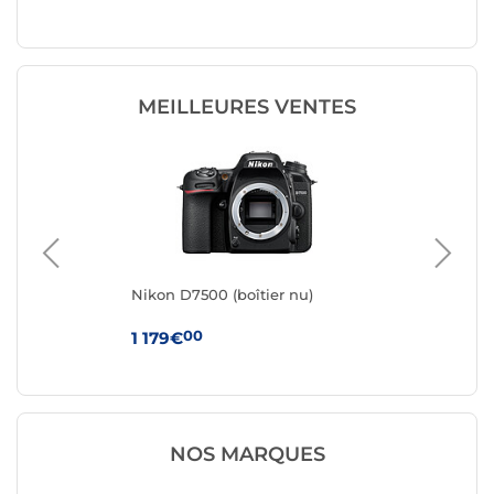
MEILLEURES VENTES
Nikon D7500 (boîtier nu)
Pen
00
1 179€
2 
NOS MARQUES