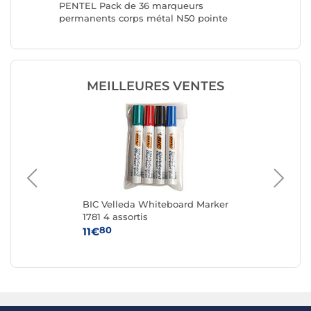
t Maxx
PENTEL Pack de 36 marqueurs
PENTEL 
permanents corps métal N50 pointe
permane
ogive encre noire
ogive en
MEILLEURES VENTES
BIC Velleda Whiteboard Marker
BIC
1781 4 assortis
80
11€
15