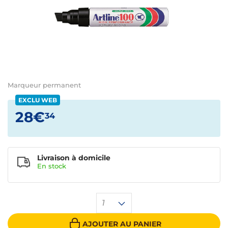
Marqueur permanent
EXCLU WEB
28€
34
Livraison à domicile
En
stock
1
AJOUTER AU PANIER