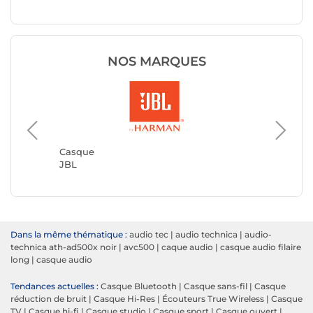
NOS MARQUES
Casque
JVC
Casque
JBL
Dans la même thématique :
audio tec
|
audio technica
|
audio-
technica ath-ad500x noir
|
avc500
|
caque audio
|
casque audio filaire
long
|
casque audio
Tendances actuelles :
Casque Bluetooth
|
Casque sans-fil
|
Casque
réduction de bruit
|
Casque Hi-Res
|
Écouteurs True Wireless
|
Casque
TV
|
Casque hi-fi
|
Casque studio
|
Casque sport
|
Casque ouvert
|