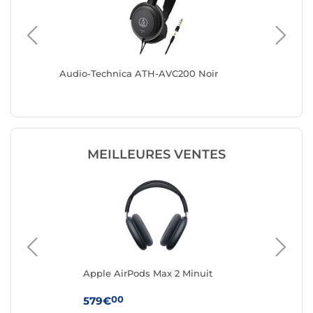
Audio-Technica ATH-AVC200 Noir
Sennhei
MEILLEURES VENTES
Apple AirPods Max 2 Minuit
App
Boî
(U
00
579€
24