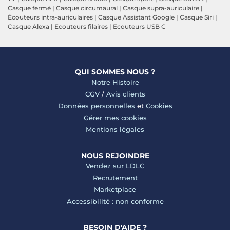
Casque fermé
|
Casque circumaural
|
Casque supra-auriculaire
|
Écouteurs intra-auriculaires
|
Casque Assistant Google
|
Casque Siri
|
Casque Alexa
|
Ecouteurs filaires
|
Ecouteurs USB C
QUI SOMMES NOUS ?
Notre Histoire
CGV
/
Avis clients
Données personnelles
et
Cookies
Gérer mes cookies
Mentions légales
NOUS REJOINDRE
Vendez sur LDLC
Recrutement
Marketplace
Accessibilité : non conforme
BESOIN D'AIDE ?