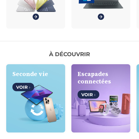
À DÉCOUVRIR
Seconde vie
Escapades
connectées
VOIR
›
VOIR
›