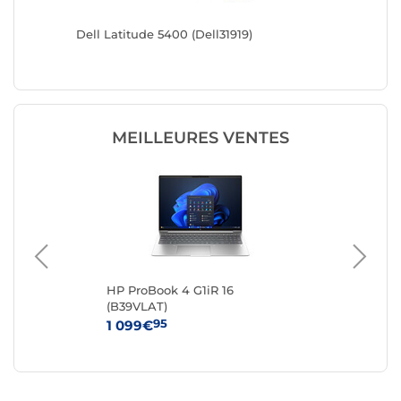
Dell Latitude 5400 (Dell31919)
Dell Lat
MEILLEURES VENTES
 -
HP ProBook 4 G1iR 16
Del
(B39VLAT)
Re
95
1 099€
20