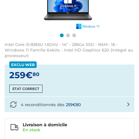
Intel Core i5-8365U 1.6GHz - 14" - 256Go SSD - RAM : 16 -
Windows 11 Famille 64bits - Intel HD Graphics 620 (intégré au
processeur)
EXCLU WEB
259€
80
ETAT CORRECT
4 reconditionnés dès
259€80
Livraison à domicile
En
stock