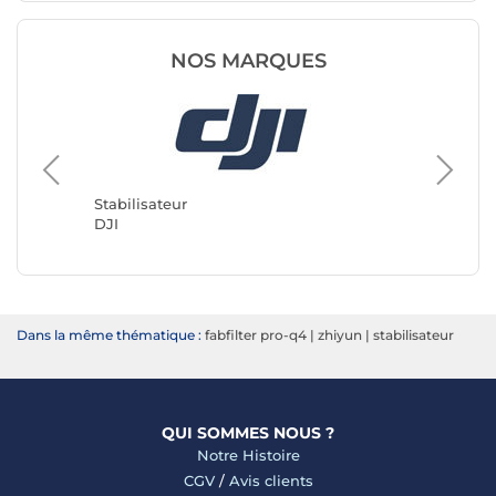
NOS MARQUES
Stabilis
SmallRi
Stabilisateur
DJI
Dans la même thématique :
fabfilter pro-q4
|
zhiyun
|
stabilisateur
QUI SOMMES NOUS ?
Notre Histoire
CGV
/
Avis clients