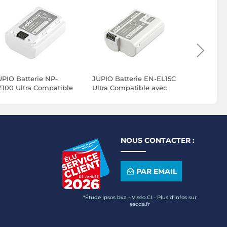
UPIO Batterie NP-
JUPIO Batterie EN-EL15C
JUPIO Bat
Z100 Ultra Compatible
Ultra Compatible avec
BLK22 Ult
vec Sony
Nikon
avec Pana
NOUS CONTACTER :
PAR EMAIL
*Étude Ipsos bva - Viséo CI - Plus d’infos sur
escda.fr