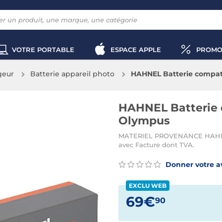
VOTRE PORTABLE
ESPACE APPLE
PROMO
geur
Batterie appareil photo
HAHNEL Batterie compat
HAHNEL Batterie 
Olympus
MATERIEL PROVENANCE HAHNEL
avec Facture dont TVA.
Donner votre a
EXCLU WEB
69€
90