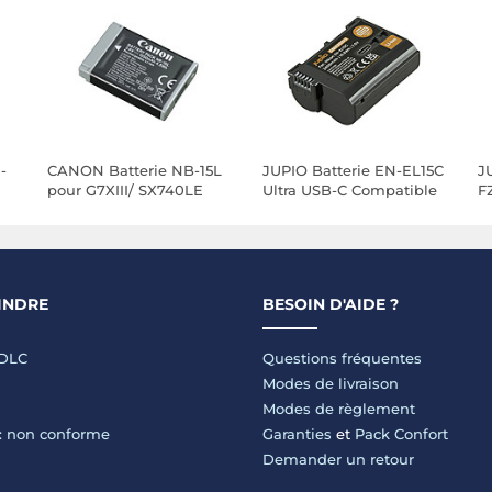
-
CANON Batterie NB-15L
JUPIO Batterie EN-EL15C
J
pour G7XIII/ SX740LE
Ultra USB-C Compatible
F
avec Nikon
a
INDRE
BESOIN D'AIDE ?
LDLC
Questions fréquentes
Modes de livraison
Modes de règlement
 : non conforme
Garanties
et
Pack Confort
Demander un retour