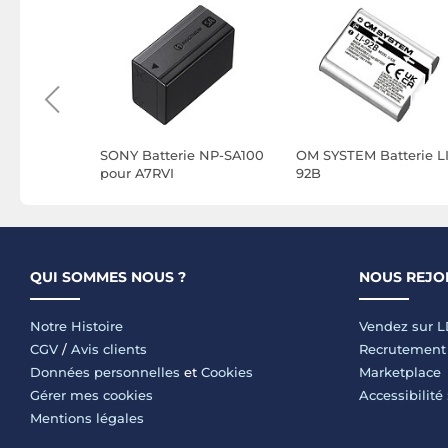
e
SONY Batterie NP-SA100
OM SYSTEM Batterie LI
ec Nikon
pour A7RVI
92B
QUI SOMMES NOUS ?
NOUS REJO
Notre Histoire
Vendez sur 
CGV
/
Avis clients
Recrutement
Données personnelles
et
Cookies
Marketplace
Gérer mes cookies
Accessibilité
Mentions légales