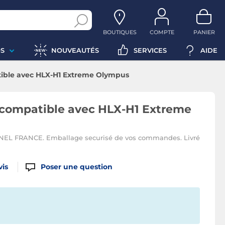
BOUTIQUES
COMPTE
PANIER
S
NOUVEAUTÉS
SERVICES
AIDE
ible avec HLX-H1 Extreme Olympus
compatible avec HLX-H1 Extreme
 FRANCE. Emballage securisé de vos commandes. Livré
vis
Poser une question