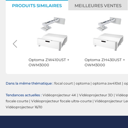
PRODUITS SIMILAIRES
MEILLEURES VENTES
1e
Optoma ZW410UST +
Optoma ZH430UST +
OWM3000
OWM3000
Dans la même thématique :
focal court
|
optoma
|
optoma zw410st
|
o
Tendances actuelles :
Vidéoprojecteur 4K
|
Vidéoprojecteur 3D
|
Vidéop
focale courte
|
Vidéoprojecteur focale ultra-courte
|
Vidéoprojecteur Len
Vidéoprojecteur 16/10