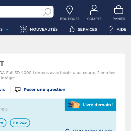
BOUTIQUES
COMPTE
PANIER
S
NOUVEAUTÉS
SERVICES
AIDE
T
A Full 3D 4000 Lumens avec focale ultra-courte, 2 entrées
 intégré
vis
Poser une question
Livré demain !
 1€
15
2x
En 24x