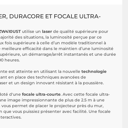
ER, DURACORE ET FOCALE ULTRA-
 ZW410UST
utilise un
laser
de qualité supérieure pour
orité des situations, la luminosité perçue par ce
ux fois supérieure à celle d’un modèle traditionnel à
 meilleure efficacité dans le maintien d’une luminosité
supérieure, un démarrage/arrêt instantanés et une durée
00 heures.
te est atteinte en utilisant la nouvelle
technologie
tant en place des techniques avancées de
aser et un design innovant résistant à la poussière.
doté d'une
focale ultra-courte
. Avec cette focale ultra-
 une image impressionnante de plus de 2.5 m à une
a vous permet de placer le projecteur près du mur,
n que vous puissiez présenter avec facilité. Une focale
nteractives.