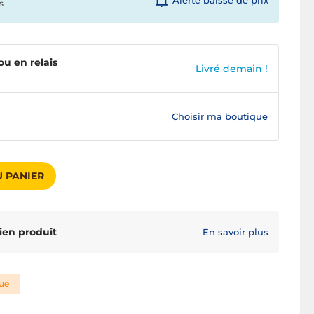
Alerte baisse de prix
s
ou en relais
Livré demain !
Choisir ma boutique
 PANIER
ien produit
En savoir plus
que