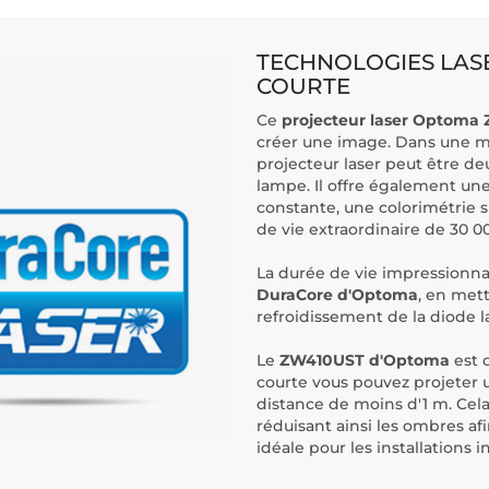
TECHNOLOGIES LAS
COURTE
Ce
projecteur laser Optoma
créer une image. Dans une maj
projecteur laser peut être de
lampe. Il offre également une
constante, une colorimétrie 
de vie extraordinaire de 30 0
La durée de vie impressionnan
DuraCore d'Optoma
, en met
refroidissement de la diode l
Le
ZW410UST d'Optoma
est 
courte vous pouvez projeter
distance de moins d'1 m. Cel
réduisant ainsi les ombres afi
idéale pour les installations i