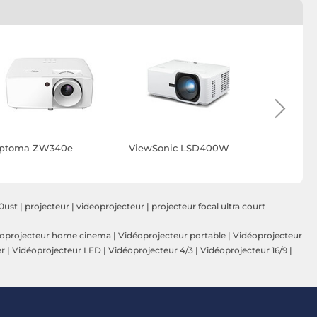
ptoma ZW340e
ViewSonic LSD400W
ViewSoni
0ust
|
projecteur
|
videoprojecteur
|
projecteur focal ultra court
oprojecteur home cinema
|
Vidéoprojecteur portable
|
Vidéoprojecteur
er
|
Vidéoprojecteur LED
|
Vidéoprojecteur 4/3
|
Vidéoprojecteur 16/9
|