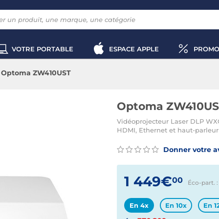
VOTRE PORTABLE
ESPACE APPLE
PROMO
Optoma ZW410UST
Optoma ZW410US
Vidéoprojecteur Laser DLP WXG
HDMI, Ethernet et haut-parleur
Donner votre a
1 449€
00
Éco-part. :
En 4x
En 10x
En 1