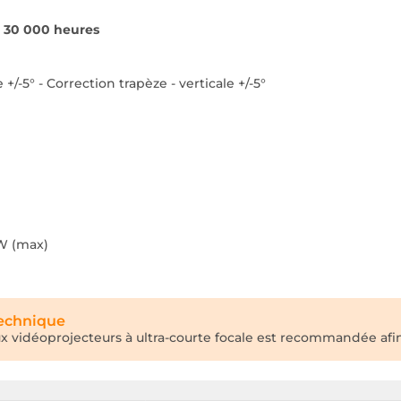
à
30 000 heures
+/-5° - Correction trapèze - verticale +/-5°
 W (max)
technique
aux vidéoprojecteurs à ultra-courte focale est recommandée afin