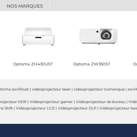
NOS MARQUES
Optoma ZH430UST
Optoma ZW350ST
O
ptoma zw410ust
|
videoprojecteur laser
|
videoprojecteur numerique
|
zw41
rojecteur HDR
|
Vidéoprojecteur gamer
|
Vidéoprojecteur de bureau
|
Vidé
s Shift
|
Vidéoprojecteur LCD
|
Vidéoprojecteur DLP
|
Vidéoprojecteur las