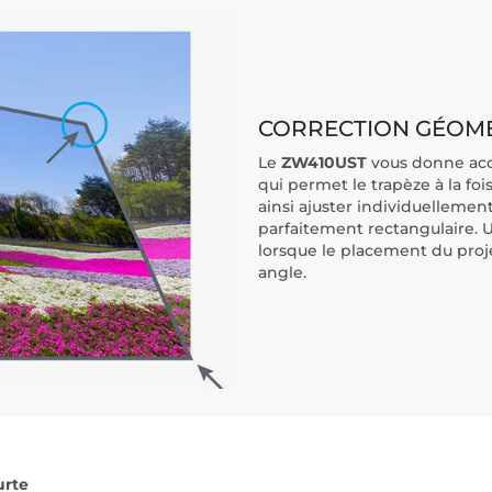
CORRECTION GÉOMÉ
Le
ZW410UST
vous donne acc
qui permet le trapèze à la foi
ainsi ajuster individuelleme
parfaitement rectangulaire. 
lorsque le placement du projec
angle.
urte