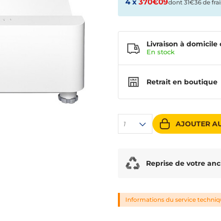
4 x
370€09
dont 31€36 de frai
Livraison à domicile 
En
stock
Retrait en boutique
AJOUTER AU
1
Reprise de votre anc
Informations du service techni