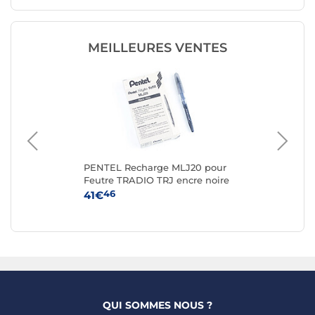
MEILLEURES VENTES
4
PENTEL Recharge MLJ20 pour
PA
Feutre TRADIO TRJ encre noire
Tai
x 12
46
41€
5€
QUI SOMMES NOUS ?