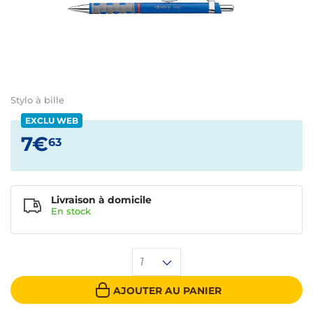
Stylo à bille
EXCLU WEB
7€
63
Livraison à domicile
En
stock
1
AJOUTER AU PANIER