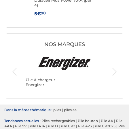
m AA
Duracell Plus Power AAA (par
Dura
4)
90
5€
5€
NOS MARQUES
Pile & c
DURACE
Pile & chargeur
Energizer
Dans la même thématique :
piles
|
piles aa
Tendances actuelles :
Piles rechargeables
|
Pile bouton
|
Pile AA
|
Pile
AAA
|
Pile 9V
|
Pile LR14
|
Pile D
|
Pile CR2
|
Pile A23
|
Pile CR2025
|
Pile