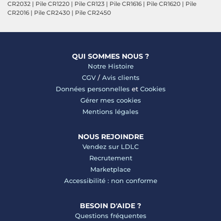
CR2032
|
Pile CR1220
|
Pile CR123
|
Pile CR1616
|
Pile CR1620
|
Pile
CR2016
|
Pile CR2430
|
Pile CR2450
QUI SOMMES NOUS ?
Notre Histoire
CGV
/
Avis clients
Données personnelles
et
Cookies
Gérer mes cookies
Mentions légales
NOUS REJOINDRE
Vendez sur LDLC
Recrutement
Marketplace
Accessibilité : non conforme
BESOIN D'AIDE ?
Questions fréquentes