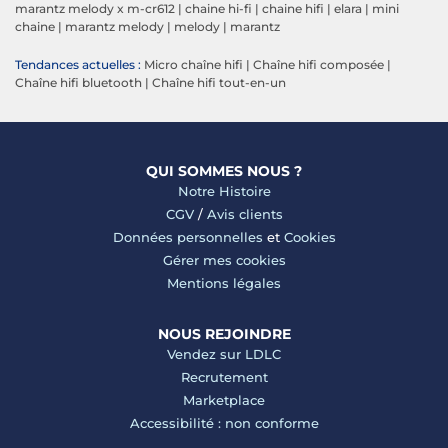
marantz melody x m-cr612
|
chaine hi-fi
|
chaine hifi
|
elara
|
mini
chaine
|
marantz melody
|
melody
|
marantz
Tendances actuelles :
Micro chaîne hifi
|
Chaîne hifi composée
|
Chaîne hifi bluetooth
|
Chaîne hifi tout-en-un
QUI SOMMES NOUS ?
Notre Histoire
CGV
/
Avis clients
Données personnelles
et
Cookies
Gérer mes cookies
Mentions légales
NOUS REJOINDRE
Vendez sur LDLC
Recrutement
Marketplace
Accessibilité : non conforme