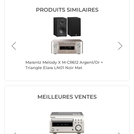
PRODUITS SIMILAIRES
gle
Marantz Melody X M-CR612 Argent/Or +
Marantz
Triangle Elara LN01 Noir Mat
Focal T
MEILLEURES VENTES