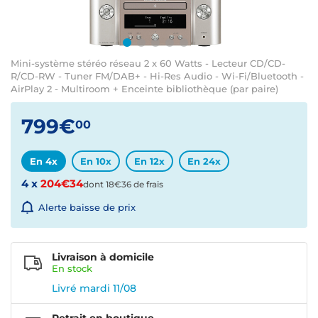
Mini-système stéréo réseau 2 x 60 Watts - Lecteur CD/CD-
R/CD-RW - Tuner FM/DAB+ - Hi-Res Audio - Wi-Fi/Bluetooth -
AirPlay 2 - Multiroom + Enceinte bibliothèque (par paire)
799€
00
En 4x
En 10x
En 12x
En 24x
4 x
204€34
dont 18€36 de frais
Alerte baisse de prix
Livraison à domicile
En
stock
Livré mardi 11/08