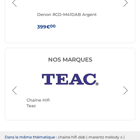
Denon RCD-M41DAB Argent
Mu
00
399€
12
NOS MARQUES
Chaîne H
Muse
Chaîne Hifi
Teac
Dans la même thématique :
chaine hifi dab
|
marantz melody x
|