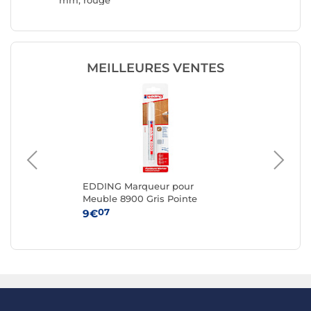
mm, rouge
blanc 'L
MEILLEURES VENTES
EDDING Marqueur pour
BI
e
Meuble 8900 Gris Pointe
178
Ronde 1,5-2 mm
07
9€
11