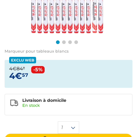
Marqueur pour tableaux blancs
EXCLU WEB
4€84*
-5%
4€
57
Livraison à domicile
En
stock
1