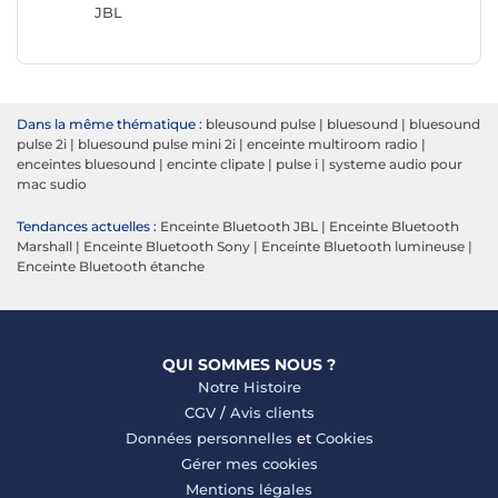
JBL
Dans la même thématique :
bleusound pulse
|
bluesound
|
bluesound
pulse 2i
|
bluesound pulse mini 2i
|
enceinte multiroom radio
|
enceintes bluesound
|
encinte clipate
|
pulse i
|
systeme audio pour
mac sudio
Tendances actuelles :
Enceinte Bluetooth JBL
|
Enceinte Bluetooth
Marshall
|
Enceinte Bluetooth Sony
|
Enceinte Bluetooth lumineuse
|
Enceinte Bluetooth étanche
QUI SOMMES NOUS ?
Notre Histoire
CGV
/
Avis clients
Données personnelles
et
Cookies
Gérer mes cookies
Mentions légales