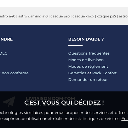
astro a40
|
astro gaming a10
|
casque ps5
|
casque xbox
|
czsque ps5
|
astro
INDRE
BESOIN D'AIDE ?
LDLC
Questions fréquentes
Modes de livraison
Modes de règlement
 : non conforme
Garanties
et
Pack Confort
Demander un retour
LIVRAISON DOM-TOM
C'EST VOUS QUI DÉCIDEZ !
Nous livrons dans les DOM-TOM en HT !
echnologies similaires pour vous proposer des services et offres 
 expérience utilisateur et réaliser des statistiques de visites.
En 