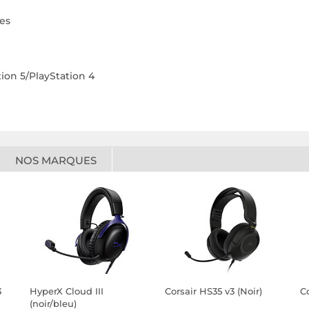
es
on 5/PlayStation 4
NOS MARQUES
3
HyperX Cloud III
Corsair HS35 v3 (Noir)
Co
(noir/bleu)