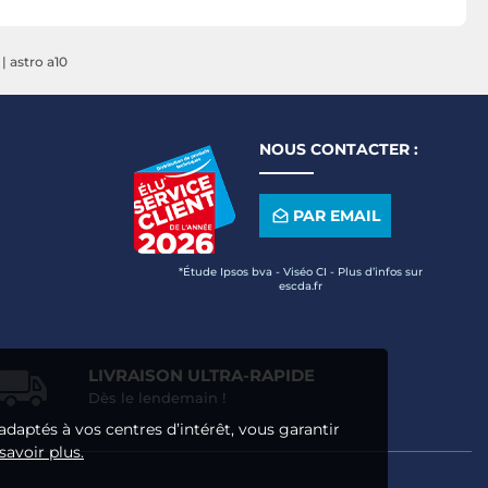
|
astro a10
NOUS CONTACTER :
PAR EMAIL
*Étude Ipsos bva - Viséo CI - Plus d’infos sur
escda.fr
LIVRAISON ULTRA-RAPIDE
Dès le lendemain !
adaptés à vos centres d’intérêt, vous garantir
savoir plus.