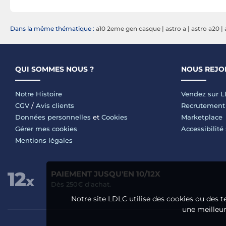
Dans la même thématique :
a10 2eme gen casque
|
astro a
|
astro a20
|
QUI SOMMES NOUS ?
NOUS REJO
Notre Histoire
Vendez sur 
CGV
/
Avis clients
Recrutement
Données personnelles
et
Cookies
Marketplace
Gérer mes cookies
Accessibilité
Mentions légales
PAIEMENT JUSQU'EN 10/12X
Dès 250€ d'achat.
Notre site LDLC utilise des cookies ou des t
une meilleure