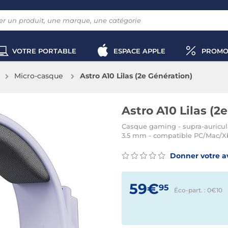
VOTRE PORTABLE
ESPACE APPLE
PROMO
Micro-casque
Astro A10 Lilas (2e Génération)
Astro A10 Lilas (2
Casque gaming - supra-auricula
3.5 mm - compatible PC/Mac/Xb
Donner votre a
59€
95
Éco-part. : 0€
10