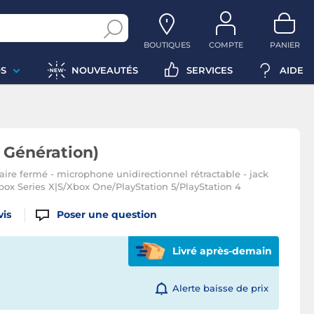
BOUTIQUES
COMPTE
PANIER
S
NOUVEAUTÉS
SERVICES
AIDE
e Génération)
ire fermé - microphone unidirectionnel rétractable - jack
ox Series X|S/Xbox One/PlayStation 5/PlayStation 4
vis
Poser une question
Livré après-demain
Alerte baisse de prix