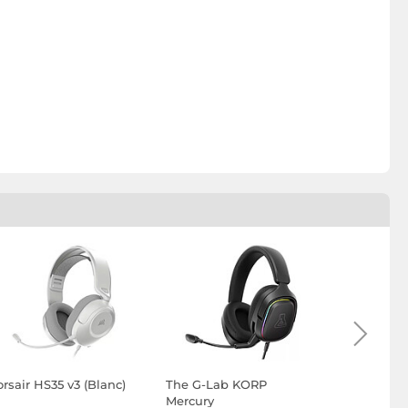
rsair HS35 v3 (Blanc)
The G-Lab KORP
ASUS ROG 
Mercury