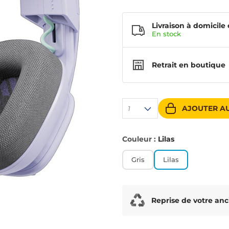
Livraison à domicile 
En
stock
Retrait en boutique
AJOUTER AU
1
Couleur :
Lilas
Gris
Lilas
Reprise de votre anc