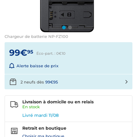
Chargeur de batterie NP-FZ100
99€
95
Éco-part. : 0€
10
Alerte baisse de prix
2 neufs dès
99€95
Livraison à domicile ou en relais
En
stock
Livré mardi 11/08
Retrait en boutique
Choisir ma boutique