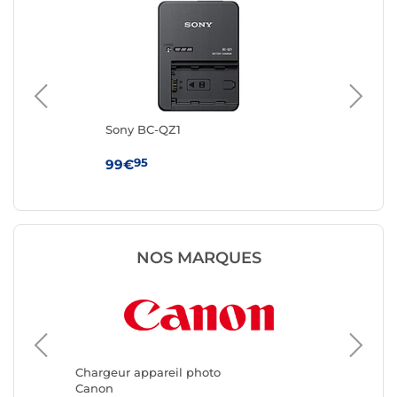
6S
Sony BC-QZ1
JU
co
FZ
95
99€
49
NOS MARQUES
Chargeu
Panason
Chargeur appareil photo
Canon