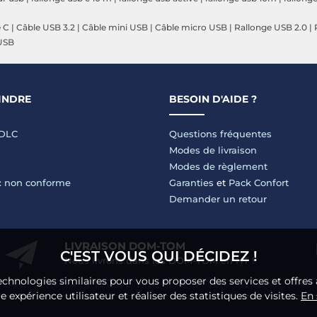
e C
|
Câble USB 3.2
|
Câble mini USB
|
Câble micro USB
|
Rallonge USB 2.0
|
USB
INDRE
BESOIN D'AIDE ?
LDLC
Questions fréquentes
Modes de livraison
Modes de règlement
 : non conforme
Garanties
et
Pack Confort
Demander un retour
LIVRAISON DOM-TOM
C'EST VOUS QUI DÉCIDEZ !
Nous livrons dans les DOM-TOM en HT !
echnologies similaires pour vous proposer des services et offres 
 expérience utilisateur et réaliser des statistiques de visites.
En 