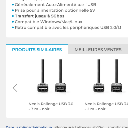
Généralement Auto-Alimenté par l'USB
Prise pour alimentation optionnelle 5V
Transfert jusqu'à 5Gbps
Compatible Windows/Mac/Linux
Rétro compatible avec les périphériques USB 2.0/1.1
PRODUITS SIMILAIRES
MEILLEURES VENTES
Switch de
Nedis Rallonge USB 3.0
Nedis Rallonge USB 3.
- 3 m - noir
- 2 m - noir
 USB 3.0
 / 4
Dans la même thématique :
allonge usb
|
allonge usb 10m
|
amplificate