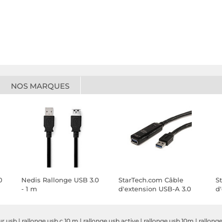
NOS MARQUES
0
Nedis Rallonge USB 3.0
StarTech.com Câble
S
- 1 m
d'extension USB-A 3.0
d
actif - M/F - 10 m
ve
m
ur usb
|
rallonge usb c 10 m
|
rallonge usb active
|
rallonge usb 10m
|
rallonge