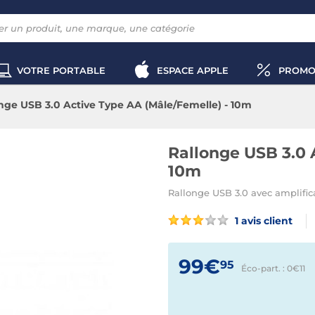
VOTRE PORTABLE
ESPACE APPLE
PROMO
nge USB 3.0 Active Type AA (Mâle/Femelle) - 10m
Rallonge USB 3.0 
10m
Rallonge USB 3.0 avec amplific
1 avis client
99€
95
Éco-part. : 0€
11