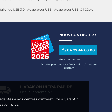
Rallonge USB 3.0
|
Adaptateur USB
|
Adaptateur USB-C
|
Câble
NOUS CONTACTER :
04 27 46 60 00
Appel non surtaxé
*Étude Ipsos bva - Viséo CI - Plus d’infos sur
escda.fr
LIVRAISON ULTRA-RAPIDE
Dès le lendemain !
adaptés à vos centres d’intérêt, vous garantir
savoir plus.