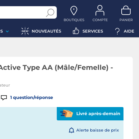
BOUTIQUES
COMPTE
PANIER
S
NOUVEAUTÉS
SERVICES
AIDE
Active Type AA (Mâle/Femelle) -
ateur
1
question/réponse
Livré après-demain
Alerte baisse de prix