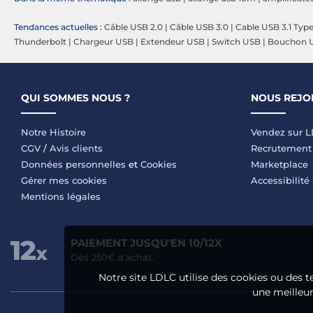
Tendances actuelles :
Câble USB 2.0
|
Câble USB 3.0
|
Cable USB 3.1 Typ
Thunderbolt
|
Chargeur USB
|
Extendeur USB
|
Switch USB
|
Bouchon 
QUI SOMMES NOUS ?
NOUS REJO
Notre Histoire
Vendez sur 
CGV
/
Avis clients
Recrutement
Données personnelles
et
Cookies
Marketplace
Gérer mes cookies
Accessibilité
Mentions légales
PAIEMENT JUSQU'EN 10/12X
Dès 250€ d'achat.
Notre site LDLC utilise des cookies ou des t
une meilleure