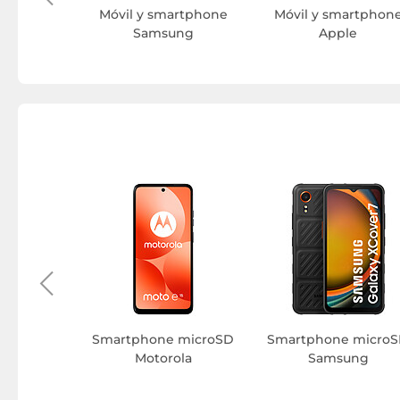
Móvil y smartphone
Móvil y smartphon
Samsung
Apple
hone
Smartphone microSD
Smartphone micro
C OPPO
Motorola
Samsung