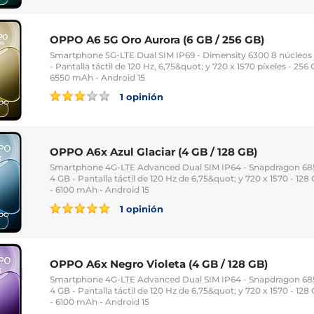
OPPO A6 5G Oro Aurora (6 GB / 256 GB)
Smartphone 5G-LTE Dual SIM IP69 - Dimensity 6300 8 núcleos 
- Pantalla táctil de 120 Hz, 6,75&quot; y 720 x 1570 píxeles - 25
6550 mAh - Android 15
1 opinión
OPPO A6x Azul Glaciar (4 GB / 128 GB)
Smartphone 4G-LTE Advanced Dual SIM IP64 - Snapdragon 685
4 GB - Pantalla táctil de 120 Hz de 6,75&quot; y 720 x 1570 - 12
- 6100 mAh - Android 15
1 opinión
OPPO A6x Negro Violeta (4 GB / 128 GB)
Smartphone 4G-LTE Advanced Dual SIM IP64 - Snapdragon 685
4 GB - Pantalla táctil de 120 Hz de 6,75&quot; y 720 x 1570 - 12
- 6100 mAh - Android 15