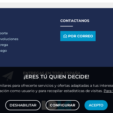
CONTACTANOS
porte
POR CORREO
voluciones
trega
pago
ENTREGAS EN TODA ESPAÑA
¡ERES TÚ QUIEN DECIDE!
Entregas posibles en las Islas Baleares
milares para ofrecerte servicios y ofertas adaptadas a tus intere
ción como usuario y para recopilar estadísticas de visitas.
Para
DESHABILITAR
CONFIGURAR
ACEPTO