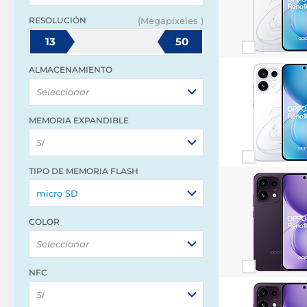
RESOLUCIÓN
(Megapíxeles )
13
50
ALMACENAMIENTO
Seleccionar
MEMORIA EXPANDIBLE
Sí
TIPO DE MEMORIA FLASH
micro SD
COLOR
Seleccionar
NFC
Sí