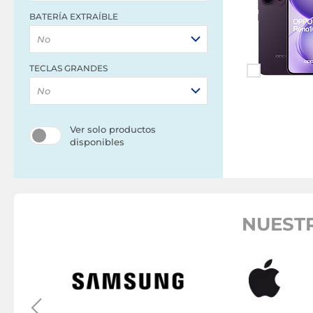
BATERÍA EXTRAÍBLE
No
TECLAS GRANDES
No
Ver solo productos
disponibles
NUEST
artphone
one