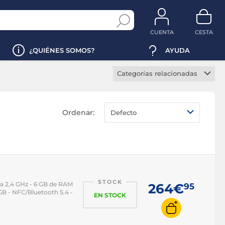
CUENTA
CESTA
¿QUIÉNES SOMOS?
AYUDA
Categorías relacionadas
Smartphone 5G
Smartphone gaming
Ordenar:
Defecto
Smartphone plegable
iPhone
iPhone 14
iPhone 15
STOCK
iPhone 16
a 2,4 GHz - 6 GB de RAM
264€
95
6 GB - NFC/Bluetooth 5.4 -
EN STOCK
iPhone 17
iPhone Air