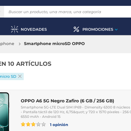
NOVEDADES
PROMOCIONES
rtphone
Smartphone microSD OPPO
EN 10 ARTÍCULOS
micro SD
OPPO A6 5G Negro Zafiro (6 GB / 256 GB)
Smartphone 5G-LTE Dual SIM IP69 - Dimensity 6300 8 núcleos 
- Pantalla táctil de 120 Hz, 6,75&quot; y 720 x 1570 píxeles - 25
6550 mAh - Android 15
1 opinión