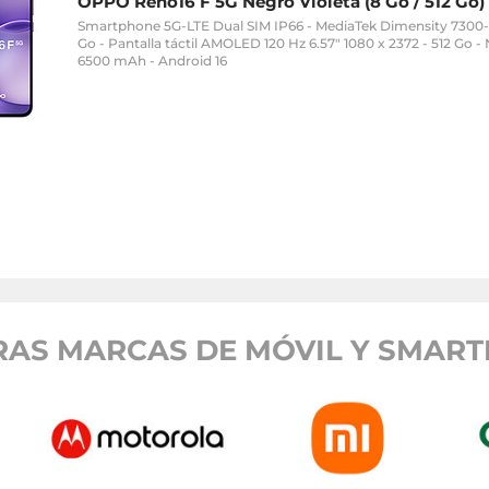
OPPO Reno16 F 5G Negro Violeta (8 Go / 512 Go)
Smartphone 5G-LTE Dual SIM IP66 - MediaTek Dimensity 7300
Go - Pantalla táctil AMOLED 120 Hz 6.57" 1080 x 2372 - 512 Go -
6500 mAh - Android 16
RAS MARCAS DE MÓVIL Y SMART