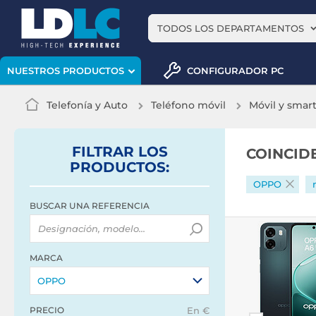
TODOS LOS DEPARTAMENTOS
CONFIGURADOR PC
NUESTROS PRODUCTOS
Telefonía y Auto
Teléfono móvil
Móvil y sma
FILTRAR
LOS
COINCID
PRODUCTOS
:
OPPO
BUSCAR UNA REFERENCIA
MARCA
OPPO
PRECIO
En €