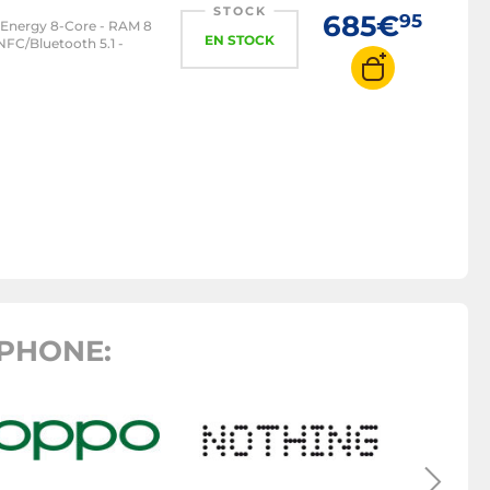
STOCK
685€
95
-Energy 8-Core - RAM 8
EN STOCK
 NFC/Bluetooth 5.1 -
PHONE:
Móvil y
H