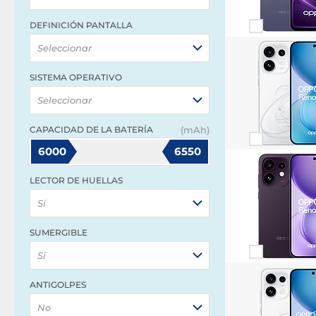
DEFINICIÓN PANTALLA
Seleccionar
SISTEMA OPERATIVO
Seleccionar
CAPACIDAD DE LA BATERÍA
(mAh)
6000
6550
LECTOR DE HUELLAS
Sí
SUMERGIBLE
Sí
ANTIGOLPES
No