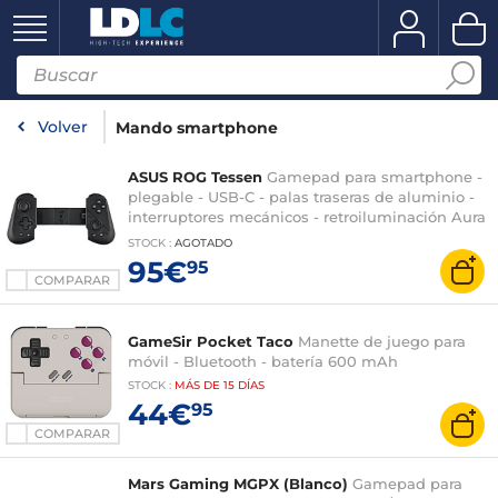
Volver
Mando smartphone
ASUS ROG Tessen
Gamepad para smartphone -
plegable - USB-C - palas traseras de aluminio -
interruptores mecánicos - retroiluminación Aura
RGB
STOCK
:
AGOTADO
95€
95
COMPARAR
GameSir Pocket Taco
Manette de juego para
móvil - Bluetooth - batería 600 mAh
STOCK
:
MÁS DE
15 DÍAS
44€
95
COMPARAR
Mars Gaming MGPX (Blanco)
Gamepad para