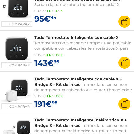
Sonda de temperatura inalámbrica tado° X
STOCK
:
EN STOCK
95€
95
COMPARAR
Tado Termostato Inteligente con cable X
Termostato con sensor de temperatura por cable
compatible con cabezales termostáticos X para
casa inteligente
STOCK
:
EN STOCK
143€
95
COMPARAR
Tado Termostato Inteligente con cable X +
Bridge X - Kit de inicio
Termostato con sensor
de temperatura cableado X + router Thread edge
STOCK
:
EN STOCK
191€
95
COMPARAR
Tado Termostato Inteligente inalámbrico X +
Bridge X - Kit de inicio
Termostato con sensor
de temperatura inalámbrico X + router Thread