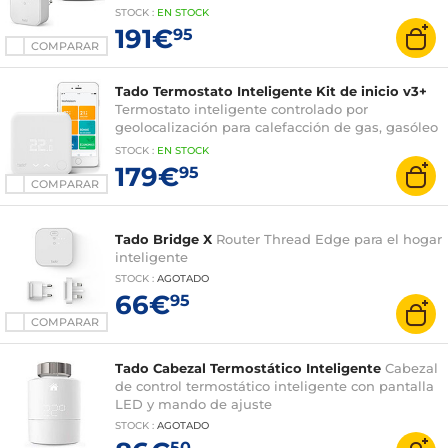
edge
STOCK
:
EN STOCK
191€
95
COMPARAR
Tado Termostato Inteligente Kit de inicio v3+
Termostato inteligente controlado por
geolocalización para calefacción de gas, gasóleo
o bomba de calor + puente de Internet
STOCK
:
EN STOCK
179€
95
COMPARAR
Tado Bridge X
Router Thread Edge para el hogar
inteligente
STOCK
:
AGOTADO
66€
95
COMPARAR
Tado Cabezal Termostático Inteligente
Cabezal
de control termostático inteligente con pantalla
LED y mando de ajuste
STOCK
:
AGOTADO
50