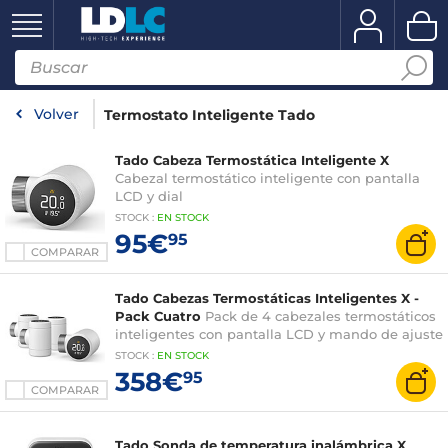
Volver
Termostato Inteligente Tado
Tado Cabeza Termostática Inteligente X
Cabezal termostático inteligente con pantalla
LCD y dial
STOCK
:
EN STOCK
95€
95
COMPARAR
Tado Cabezas Termostáticas Inteligentes X -
Pack Cuatro
Pack de 4 cabezales termostáticos
inteligentes con pantalla LCD y mando de ajuste
STOCK
:
EN STOCK
358€
95
COMPARAR
Tado Sonda de temperatura inalámbrica X