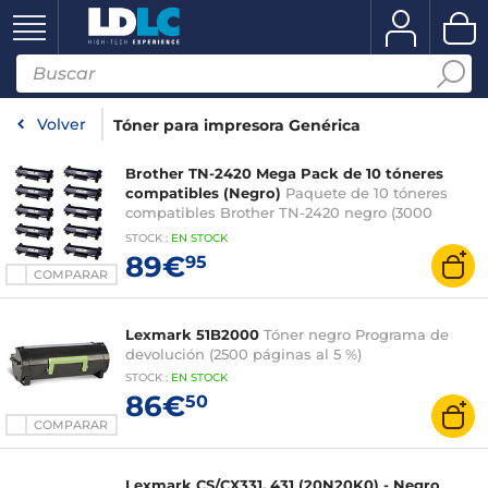
Volver
Tóner para impresora Genérica
Brother TN-2420 Mega Pack de 10 tóneres
compatibles (Negro)
Paquete de 10 tóneres
compatibles Brother TN-2420 negro (3000
páginas al 5%)
STOCK
:
EN STOCK
89€
95
COMPARAR
Lexmark 51B2000
Tóner negro Programa de
devolución (2500 páginas al 5 %)
STOCK
:
EN STOCK
86€
50
COMPARAR
Lexmark CS/CX331, 431 (20N20K0) - Negro