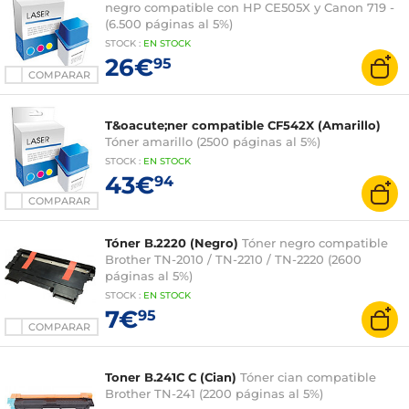
negro compatible con HP CE505X y Canon 719 -
(6.500 páginas al 5%)
STOCK
:
EN STOCK
26€
95
COMPARAR
T&oacute;ner compatible CF542X (Amarillo)
Tóner amarillo (2500 páginas al 5%)
STOCK
:
EN STOCK
43€
94
COMPARAR
Tóner B.2220 (Negro)
Tóner negro compatible
Brother TN-2010 / TN-2210 / TN-2220 (2600
páginas al 5%)
STOCK
:
EN STOCK
7€
95
COMPARAR
Toner B.241C C (Cian)
Tóner cian compatible
Brother TN-241 (2200 páginas al 5%)