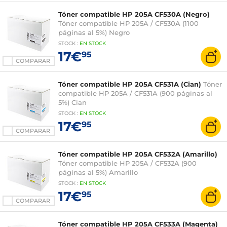
Tóner compatible HP 205A CF530A (Negro)
Tóner compatible HP 205A / CF530A (1100
páginas al 5%) Negro
STOCK
:
EN STOCK
17€
95
COMPARAR
Tóner compatible HP 205A CF531A (Cian)
Tóner
compatible HP 205A / CF531A (900 páginas al
5%) Cian
STOCK
:
EN STOCK
17€
95
COMPARAR
Tóner compatible HP 205A CF532A (Amarillo)
Tóner compatible HP 205A / CF532A (900
páginas al 5%) Amarillo
STOCK
:
EN STOCK
17€
95
COMPARAR
Tóner compatible HP 205A CF533A (Magenta)