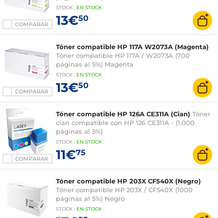
STOCK
:
EN STOCK
13€
50
COMPARAR
Tóner compatible HP 117A W2073A (Magenta)
Tóner compatible HP 117A / W2073A (700
páginas al 5%) Magenta
STOCK
:
EN STOCK
13€
50
COMPARAR
Tóner compatible HP 126A CE311A (Cian)
Tóner
cian compatible con HP 126 CE311A - (1.000
páginas al 5%)
STOCK
:
EN STOCK
11€
75
COMPARAR
Tóner compatible HP 203X CF540X (Negro)
Tóner compatible HP 203X / CF540X (1000
páginas al 5%) Negro
STOCK
:
EN STOCK