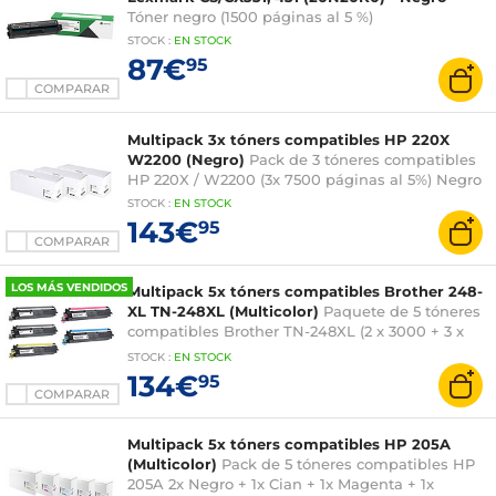
Tóner negro (1500 páginas al 5 %)
STOCK
:
EN STOCK
87€
95
COMPARAR
Multipack 3x tóners compatibles HP 220X
W2200 (Negro)
Pack de 3 tóneres compatibles
HP 220X / W2200 (3x 7500 páginas al 5%) Negro
STOCK
:
EN STOCK
143€
95
COMPARAR
LOS MÁS VENDIDOS
Multipack 5x tóners compatibles Brother 248-
XL TN-248XL (Multicolor)
Paquete de 5 tóneres
compatibles Brother TN-248XL (2 x 3000 + 3 x
2300 páginas al 5 %) Multicolor
STOCK
:
EN STOCK
[LDLCCONTEXT:Este paquete de 5 tóneres
134€
95
compatibles Brother 248-XL TN-248XL (2 tóneres
COMPARAR
negros + 1 tóner amarillo + 1 tóner magenta + 1
tóner cian) ofrece un coste por página muy
Multipack 5x tóners compatibles HP 205A
inferior al de su equival
(Multicolor)
Pack de 5 tóneres compatibles HP
205A 2x Negro + 1x Cian + 1x Magenta + 1x