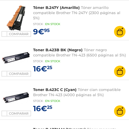
Tóner B.247Y (Amarillo)
Tóner amarillo
compatible Brother TN-247Y (2300 páginas al
5%)
STOCK
:
EN STOCK
9€
95
COMPARAR
Toner B.423B BK (Negro)
Tóner negro
compatible Brother TN-423 (6500 páginas al 5%)
STOCK
:
EN STOCK
16€
25
COMPARAR
Toner B.423C C (Cyan)
Tóner cian compatible
Brother TN-423 (4000 páginas al 5%)
STOCK
:
EN STOCK
16€
25
COMPARAR