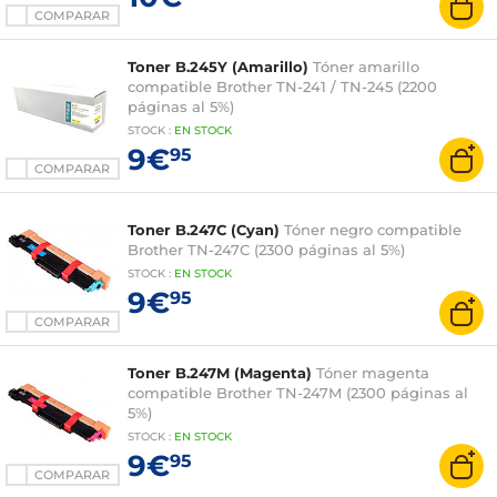
COMPARAR
Toner B.245Y (Amarillo)
Tóner amarillo
compatible Brother TN-241 / TN-245 (2200
páginas al 5%)
STOCK
:
EN STOCK
9€
95
COMPARAR
Toner B.247C (Cyan)
Tóner negro compatible
Brother TN-247C (2300 páginas al 5%)
STOCK
:
EN STOCK
9€
95
COMPARAR
Toner B.247M (Magenta)
Tóner magenta
compatible Brother TN-247M (2300 páginas al
5%)
STOCK
:
EN STOCK
9€
95
COMPARAR