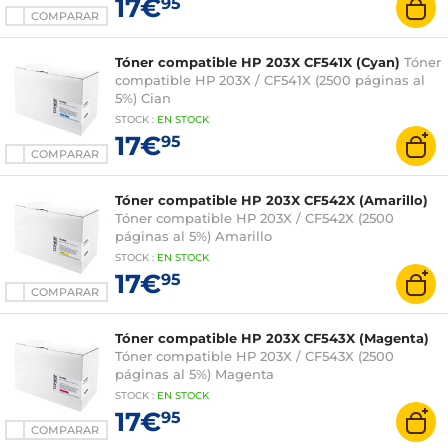
17€
95
COMPARAR
Tóner compatible HP 203X CF541X (Cyan)
Tóner
compatible HP 203X / CF541X (2500 páginas al
5%) Cian
STOCK
:
EN STOCK
17€
95
COMPARAR
Tóner compatible HP 203X CF542X (Amarillo)
Tóner compatible HP 203X / CF542X (2500
páginas al 5%) Amarillo
STOCK
:
EN STOCK
17€
95
COMPARAR
Tóner compatible HP 203X CF543X (Magenta)
Tóner compatible HP 203X / CF543X (2500
páginas al 5%) Magenta
STOCK
:
EN STOCK
17€
95
COMPARAR