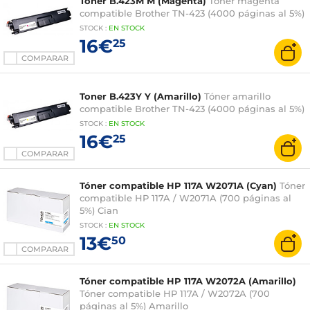
Toner B.423M M (Magenta)
Tóner magenta
compatible Brother TN-423 (4000 páginas al 5%)
STOCK
:
EN STOCK
16€
25
COMPARAR
Toner B.423Y Y (Amarillo)
Tóner amarillo
compatible Brother TN-423 (4000 páginas al 5%)
STOCK
:
EN STOCK
16€
25
COMPARAR
Tóner compatible HP 117A W2071A (Cyan)
Tóner
compatible HP 117A / W2071A (700 páginas al
5%) Cian
STOCK
:
EN STOCK
13€
50
COMPARAR
Tóner compatible HP 117A W2072A (Amarillo)
Tóner compatible HP 117A / W2072A (700
páginas al 5%) Amarillo