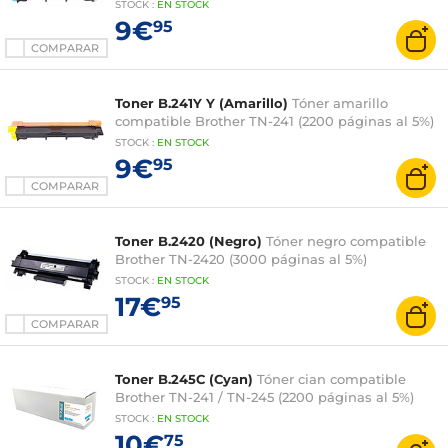
STOCK
:
EN STOCK
9€
95
COMPARAR
Toner B.241Y Y (Amarillo)
Tóner amarillo
compatible Brother TN-241 (2200 páginas al 5%)
STOCK
:
EN STOCK
9€
95
COMPARAR
Toner B.2420 (Negro)
Tóner negro compatible
Brother TN-2420 (3000 páginas al 5%)
STOCK
:
EN STOCK
17€
95
COMPARAR
Toner B.245C (Cyan)
Tóner cian compatible
Brother TN-241 / TN-245 (2200 páginas al 5%)
STOCK
:
EN STOCK
10€
75