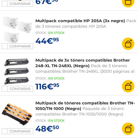
67€
COMPARAR
Multipack compatible HP 205A (3x negro)
Pack
de 3 tóneres compatibles HP 205A
STOCK
:
EN STOCK
44€
95
COMPARAR
Multipack de 3x tóners compatibles Brother
248-XL TN-248XL (Negro)
Pack de 3 tóneres
compatibles Brother TN-248XL (3000 páginas al
5%) Negro [LDLCCONTEXT:Este pack de 3
STOCK
:
EN STOCK
tóneres compatibles Brother 248-XL TN-248XL
116€
95
ofrece un precio por página mucho más bajo
COMPARAR
que su equivalente de marca. Una ventaja
apreciable para los usuarios intensivos de
Multipack de tóneres compatibles Brother TN-
impresoras. ]
1050/TN-1000 (Negro)
Paquete de 3 tóners
compatibles Brother TN-1050/1000 (Negro)
STOCK
:
EN STOCK
48€
50
COMPARAR