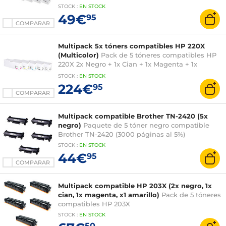
Amarillo
STOCK
:
EN STOCK
49€
95
COMPARAR
Multipack 5x tóners compatibles HP 220X
(Multicolor)
Pack de 5 tóneres compatibles HP
220X 2x Negro + 1x Cian + 1x Magenta + 1x
Amarillo
STOCK
:
EN STOCK
224€
95
COMPARAR
Multipack compatible Brother TN-2420 (5x
negro)
Paquete de 5 tóner negro compatible
Brother TN-2420 (3000 páginas al 5%)
STOCK
:
EN STOCK
44€
95
COMPARAR
Multipack compatible HP 203X (2x negro, 1x
cian, 1x magenta, x1 amarillo)
Pack de 5 tóneres
compatibles HP 203X
STOCK
:
EN STOCK
50