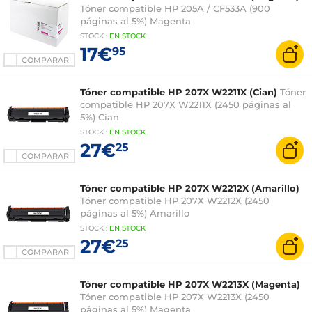
Tóner compatible HP 205A / CF533A (900
páginas al 5%) Magenta
STOCK
:
EN STOCK
17€
95
COMPARAR
Tóner compatible HP 207X W2211X (Cian)
Tóner
compatible HP 207X W2211X (2450 páginas al
5%) Cian
STOCK
:
EN STOCK
27€
25
COMPARAR
Tóner compatible HP 207X W2212X (Amarillo)
Tóner compatible HP 207X W2212X (2450
páginas al 5%) Amarillo
STOCK
:
EN STOCK
27€
25
COMPARAR
Tóner compatible HP 207X W2213X (Magenta)
Tóner compatible HP 207X W2213X (2450
páginas al 5%) Magenta