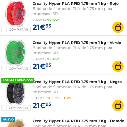
Creality Hyper PLA RFID 1,75 mm 1 kg - Rojo
Bobina de filamento PLA de 1,75 mm para
impresora 3D
STOCK
:
EN STOCK
21€
95
COMPARAR
Creality Hyper PLA RFID 1,75 mm 1 kg - Verde
Bobina de filamento PLA de 1,75 mm para
impresora 3D
STOCK
:
EN STOCK
21€
95
COMPARAR
LOS MÁS VENDIDOS
Creality Hyper PLA RFID 1,75 mm 1 kg - Negro
Bobina de filamento PLA de 1,75 mm para
impresora 3D
STOCK
:
ENTRE
7 Y 15 DÍAS
21€
95
COMPARAR
NUEVO
Creality Hyper PLA RFID 1.75 mm 1 Kg - Dorado
Bobina de filamento PLA 1.75 mm para