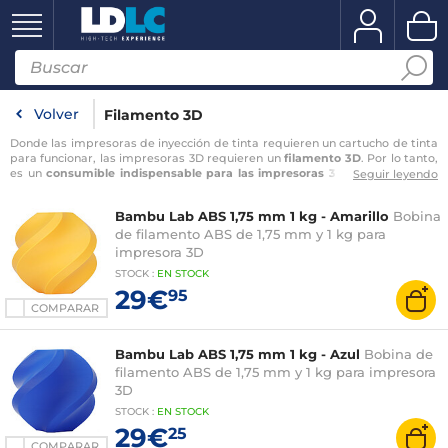
Volver
Filamento 3D
Donde las impresoras de inyección de tinta requieren un cartucho de tinta
para funcionar, las impresoras 3D requieren un
filamento 3D
. Por lo tanto,
es un
consumible indispensable para las impresoras 3D por deposición
Seguir leyendo
en fusión (FFF)
, una materia prima que debe ser elegida cuidadosamente
para garantizar la calidad de las impresiones, porque es este material el
Bambu Lab ABS 1,75 mm 1 kg - Amarillo
Bobina
que dará la forma final al modelo 3D que se ha imaginado. Aunque han
aparecido en el mercado nuevos filamentos basados en cobre, bronce o
de filamento ABS de 1,75 mm y 1 kg para
madera,
el plástico sigue siendo el material más utilizado para la
impresora 3D
impresión en 3D
. Es
…
STOCK
:
EN STOCK
29€
95
COMPARAR
Bambu Lab ABS 1,75 mm 1 kg - Azul
Bobina de
filamento ABS de 1,75 mm y 1 kg para impresora
3D
STOCK
:
EN STOCK
29€
25
COMPARAR