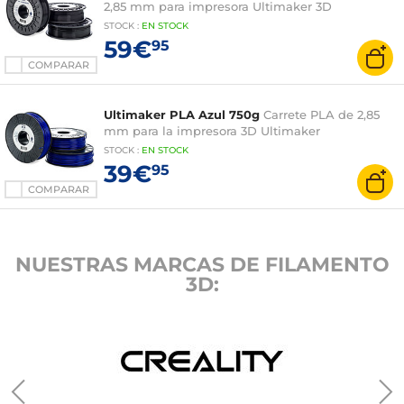
2,85 mm para impresora Ultimaker 3D
STOCK
:
EN STOCK
59€
95
COMPARAR
Ultimaker PLA Azul 750g
Carrete PLA de 2,85
mm para la impresora 3D Ultimaker
STOCK
:
EN STOCK
39€
95
COMPARAR
NUESTRAS MARCAS DE FILAMENTO
3D: