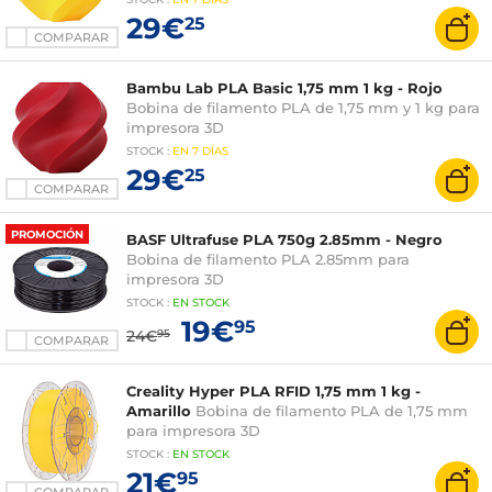
29€
25
COMPARAR
Bambu Lab PLA Basic 1,75 mm 1 kg - Rojo
Bobina de filamento PLA de 1,75 mm y 1 kg para
impresora 3D
STOCK
:
EN
7 DÍAS
29€
25
COMPARAR
PROMOCIÓN
BASF Ultrafuse PLA 750g 2.85mm - Negro
Bobina de filamento PLA 2.85mm para
impresora 3D
STOCK
:
EN STOCK
19€
95
24€
95
COMPARAR
Creality Hyper PLA RFID 1,75 mm 1 kg -
Amarillo
Bobina de filamento PLA de 1,75 mm
para impresora 3D
STOCK
:
EN STOCK
21€
95