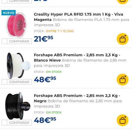
COMPARAR
NUEVO
Creality Hyper PLA RFID 1.75 mm 1 Kg - Viva
Magenta
Bobina de filamento PLA 1.75 mm para
impresora 3D
STOCK
:
ENTRE
7 Y 15 DÍAS
21€
95
COMPARAR
Forshape ABS Premium - 2,85 mm 2,3 Kg -
Blanco Nieve
Bobina de filamento de 2,85 mm
para impresora 3D
STOCK
:
EN STOCK
48€
95
COMPARAR
Forshape ABS Premium - 2,85 mm 2,3 Kg -
Negro
Bobina de filamento de 2,85 mm para
impresora 3D
STOCK
:
EN STOCK
48€
95
COMPARAR