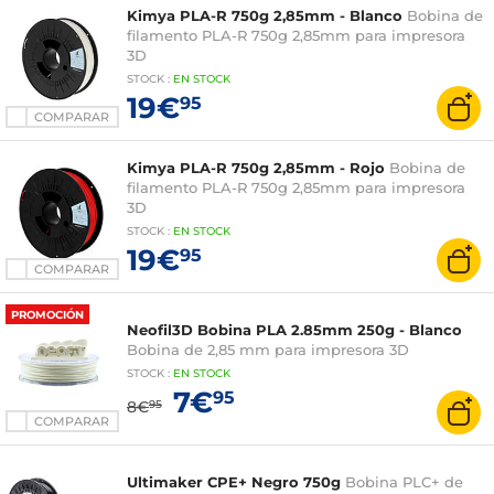
Kimya PLA-R 750g 2,85mm - Blanco
Bobina de
filamento PLA-R 750g 2,85mm para impresora
3D
STOCK
:
EN STOCK
19€
95
COMPARAR
Kimya PLA-R 750g 2,85mm - Rojo
Bobina de
filamento PLA-R 750g 2,85mm para impresora
3D
STOCK
:
EN STOCK
19€
95
COMPARAR
PROMOCIÓN
Neofil3D Bobina PLA 2.85mm 250g - Blanco
Bobina de 2,85 mm para impresora 3D
STOCK
:
EN STOCK
7€
95
8€
95
COMPARAR
Ultimaker CPE+ Negro 750g
Bobina PLC+ de