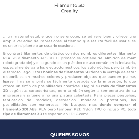
Filamento 3D
Creality
… un material estable que no se encoge, se adhiere bien y ofrece una
amplia variedad de impresiones, al tiempo que resulta fácil de usar si se
es un principiante o un usuario ocasional.
Encontrará filamentos de plástico con dos nombres diferentes: filamento
PLA 3D o filamento ABS 3D. El primero se obtiene del almidón de maíz
(biodegradable) y el segundo es un plástico de uso común en la industria,
especialmente para los electrodomésticos, los automóviles, pero también
el famoso Lego. Estas
bobinas de filamentos 3D
tienen la ventaja de estar
disponibles en muchos colores y producen objetos que pueden pulirse,
lijarse, limarse o pintarse fácilmente después de la impresión, lo que
ofrece un sinfín de posibilidades creativas. Elegirá su
rollo de filamentos
3D
según sus características, pero también según la temperatura de su
impresora y si tiene o no una platina calentada. Para piezas pequeñas,
fabricación de modelos, decoración, modelos o prototipos, las
posibilidades son numerosas! ¡No busques más
donde comprar el
filamento 3D
! ABS, PLA pero también PET, Nylon, TPU o incluso PC,
todo
tipo de filamentos 3D
te esperan en LDLC.com!
QUIENES SOMOS