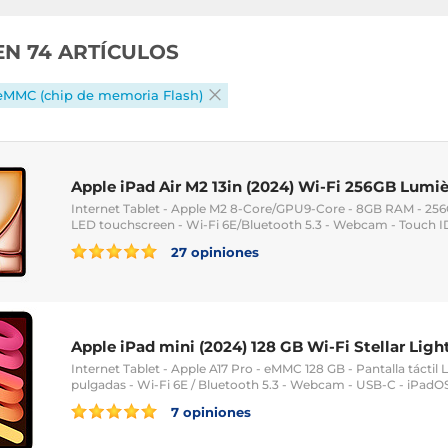
EN 74 ARTÍCULOS
eMMC (chip de memoria Flash)
Apple iPad Air M2 13in (2024) Wi-Fi 256GB Lumièr
Internet Tablet - Apple M2 8-Core/GPU9-Core - 8GB RAM - 256G
LED touchscreen - Wi-Fi 6E/Bluetooth 5.3 - Webcam - Touch ID
27 opiniones
Apple iPad mini (2024) 128 GB Wi-Fi Stellar Ligh
Internet Tablet - Apple A17 Pro - eMMC 128 GB - Pantalla táctil 
pulgadas - Wi-Fi 6E / Bluetooth 5.3 - Webcam - USB-C - iPadOS
7 opiniones