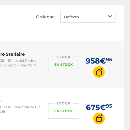
Ordenar:
Defecto
e Stellaire
STOCK
958€
95
B - 13" Liquid Retina
EN STOCK
 - USB-C - iPadOS 17
t
STOCK
675€
95
LED Liquid Retina de 8,3
EN STOCK
 18