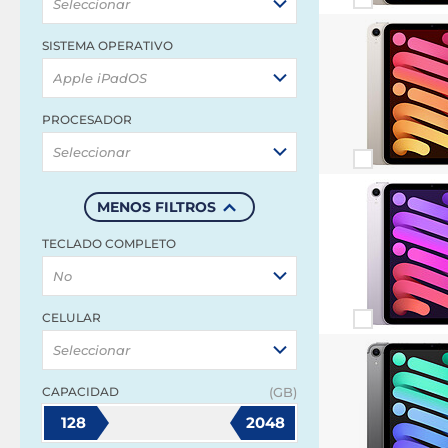
Seleccionar
SISTEMA OPERATIVO
Apple iPadOS
PROCESADOR
Seleccionar
MENOS FILTROS
TECLADO COMPLETO
No
CELULAR
Seleccionar
CAPACIDAD
(GB)
128
2048