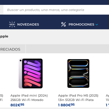
NOVEDADES
PROMOCIONES
Apple
PRECIADOS
5)
Apple iPad mini (2024)
Apple iPad Pro M5 (2025)
A
Fi
256GB Wi-Fi Morado
13in 512GB Wi-Fi Plata
11
C
95
95
802€
1 880€
1