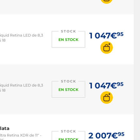
STOCK
1 047€
95
Liquid Retina LED de 8,3
EN STOCK
 18
STOCK
1 047€
95
Liquid Retina LED de 8,3
EN STOCK
 18
lata
STOCK
2 007€
95
ltra Retina XDR de 11" -
EN STOCK