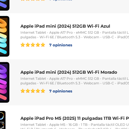
Apple iPad mini (2024) 512GB Wi-Fi Azul
Internet Tablet - Apple A17 Pro - eMMC 512 GB - Pantalla táctil 
pulgadas - Wi-Fi 6E / Bluetooth 5.3 - Webcam - USB-C - iPadOS
7 opiniones
Apple iPad mini (2024) 512GB Wi-Fi Morado
Internet Tablet - Apple A17 Pro - eMMC 512 GB - Pantalla táctil 
pulgadas - Wi-Fi 6E / Bluetooth 5.3 - Webcam - USB-C - iPadOS
7 opiniones
Apple iPad Pro M5 (2025) 11 pulgadas 1TB Wi-Fi P
Internet Tablet - Apple M5 - 16 GB - 1 TB - Pantalla táctil OLED U