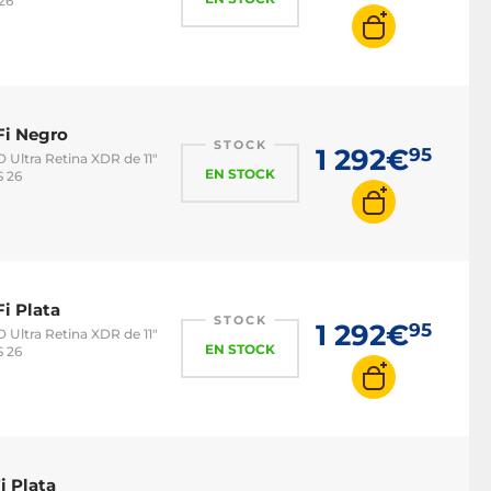
26
Fi Negro
STOCK
1 292€
95
D Ultra Retina XDR de 11"
EN STOCK
S 26
i Plata
STOCK
1 292€
95
D Ultra Retina XDR de 11"
EN STOCK
S 26
i Plata