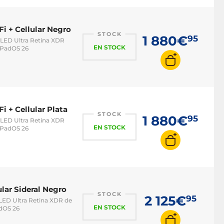
i + Cellular Negro
STOCK
1 880€
95
 OLED Ultra Retina XDR
EN STOCK
 iPadOS 26
i + Cellular Plata
STOCK
1 880€
95
 OLED Ultra Retina XDR
EN STOCK
 iPadOS 26
ular Sideral Negro
STOCK
2 125€
95
 OLED Ultra Retina XDR de
EN STOCK
adOS 26