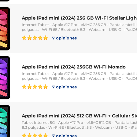
Apple iPad mini (2024) 256 GB Wi-Fi Stellar Ligh
Internet Tablet - Apple A17 Pro - eMMC 256 GB - Pantalla táctil 
pulgadas - Wi-Fi 6E / Bluetooth 5.3 - Webcam - USB-C - iPadOS
7 opiniones
Apple iPad mini (2024) 256GB Wi-Fi Morado
Internet Tablet - Apple A17 Pro - eMMC 256 GB - Pantalla táctil 
pulgadas - Wi-Fi 6E / Bluetooth 5.3 - Webcam - USB-C - iPadOS
7 opiniones
Apple iPad mini (2024) 512 GB Wi-Fi + Cellular Si
Tablet Internet 5G - Apple A17 Pro - eMMC 512 GB - Pantalla tác
8,3 pulgadas - Wi-Fi 6E / Bluetooth 5.3 - Webcam - USB-C - iP
7 opiniones