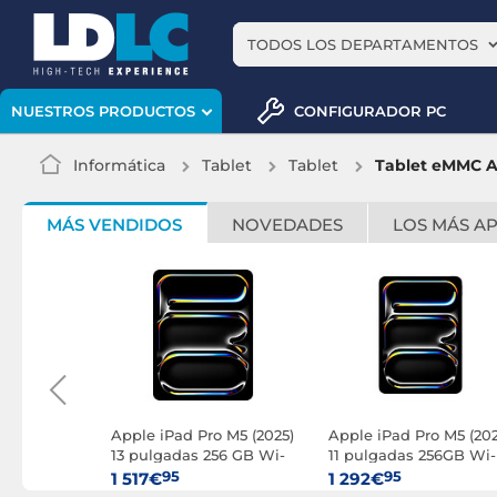
TODOS LOS DEPARTAMENTOS
CONFIGURADOR PC
NUESTROS PRODUCTOS
Informática
Tablet
Tablet
Tablet eMMC 
MÁS VENDIDOS
NOVEDADES
LOS MÁS A
ni (2024)
Apple iPad Pro M5 (2025)
Apple iPad Pro M5 (202
 Cellular
13 pulgadas 256 GB Wi-
11 pulgadas 256GB Wi-
Fi Plata
Negro
95
95
1 517€
1 292€