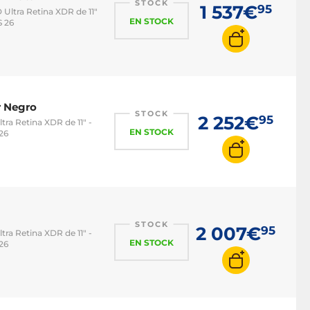
STOCK
1 537€
95
D Ultra Retina XDR de 11"
EN STOCK
S 26
r Negro
STOCK
2 252€
95
ltra Retina XDR de 11" -
EN STOCK
26
STOCK
2 007€
95
ltra Retina XDR de 11" -
EN STOCK
26