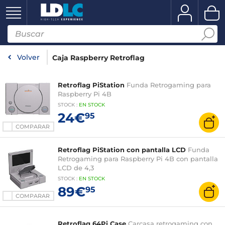
Volver
Caja Raspberry Retroflag
Retroflag PiStation
Funda Retrogaming para
Raspberry Pi 4B
STOCK
:
EN STOCK
24€
95
COMPARAR
Retroflag PiStation con pantalla LCD
Funda
Retrogaming para Raspberry Pi 4B con pantalla
LCD de 4,3
STOCK
:
EN STOCK
89€
95
COMPARAR
Retroflag 64Pi Case
Carcasa retrogaming con